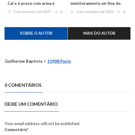
Caí e é preso com arma e
monitoramento on-line do
drogas
nível do Rio Caí
5 de novembro de 2025
0
5 de novembro de 2025
0
SOBRE O AUTOR
MAIS DO AUTOR
Guilherme Baptista
11908 Posts
0 COMENTÁRIOS
DEIXE UM COMENTÁRIO
Your email address will not be published.
Comentário*