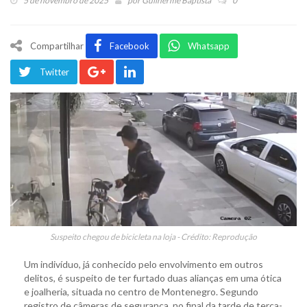
5 de novembro de 2025
por
Guilherme Baptista
0
Compartilhar
Facebook
Whatsapp
Twitter
Suspeito chegou de bicicleta na loja - Crédito: Reprodução
Um indivíduo, já conhecido pelo envolvimento em outros
delitos, é suspeito de ter furtado duas alianças em uma ótica
e joalheria, situada no centro de Montenegro. Segundo
registro de câmeras de segurança, no final da tarde de terça-