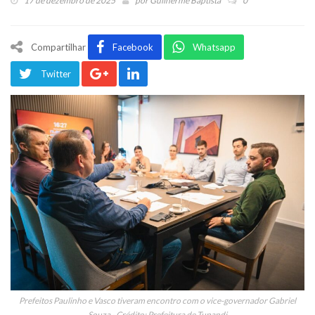
17 de dezembro de 2025
por
Guilherme Baptista
0
Compartilhar
Facebook
Whatsapp
Twitter
Prefeitos Paulinho e Vasco tiveram encontro com o vice-governador Gabriel
Souza - Crédito: Prefeitura de Tupandi