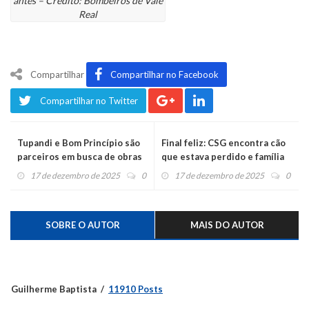
antes – Crédito: Bombeiros de Vale
Real
Compartilhar
Compartilhar no Facebook
Compartilhar no Twitter
Tupandi e Bom Princípio são
Final feliz: CSG encontra cão
parceiros em busca de obras
que estava perdido e família
na ERS-415
agradece
17 de dezembro de 2025
0
17 de dezembro de 2025
0
SOBRE O AUTOR
MAIS DO AUTOR
Guilherme Baptista
11910 Posts