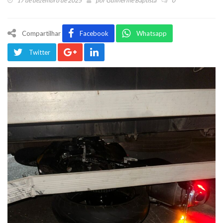
17 de dezembro de 2025
por
Guilherme Baptista
0
Compartilhar
Facebook
Whatsapp
Twitter