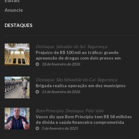
Editais
Anuncie
DESTAQUES
Destaque
,
Salvador do Sul
,
Segurança
Prejuízo de R$ 100 mil ao tráfico: grande
apreensão de drogas com dois presos em
Salvador do Sul
18 de fevereiro de 2026
Destaque
,
São Sebastião do Caí
,
Segurança
Brigada realiza operação em dez municípios
11 de fevereiro de 2026
Bom Princípio
,
Destaque
,
Pelo Vale
Vasco diz que Bom Princípio tem R$ 58 milhões
de dívida e saúde financeira comprometida
5 de fevereiro de 2025