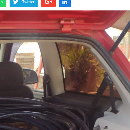
pp
Twitter