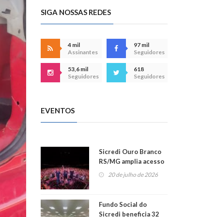
SIGA NOSSAS REDES
4 mil
97 mil
Assinantes
Seguidores
53,6 mil
618
Seguidores
Seguidores
EVENTOS
Sicredi Ouro Branco
RS/MG amplia acesso
ao show dos 45 anos
20 de julho de 2026
para mais associados
Fundo Social do
Sicredi beneficia 32