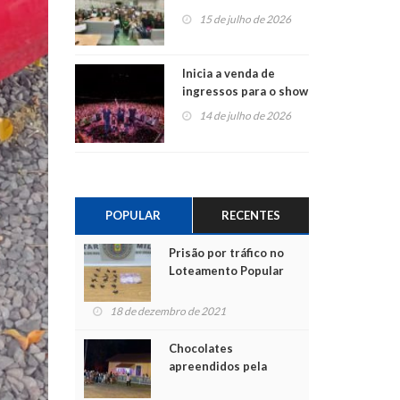
projetos em
15 de julho de 2026
Montenegro
Inicia a venda de
ingressos para o show
do Jota Quest nos 45
14 de julho de 2026
anos da Sicredi Ouro
Branco RS/MG
POPULAR
RECENTES
Prisão por tráfico no
Loteamento Popular
18 de dezembro de 2021
Chocolates
apreendidos pela
Polícia são entregues