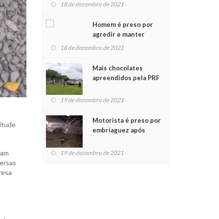
para crianças na
18 de dezembro de 2021
Chegada do Papai Noel
Homem é preso por
agredir e manter
mulher em cárcere
18 de dezembro de 2021
privado
Mais chocolates
apreendidos pela PRF
são entregues a
crianças no Natal
19 de dezembro de 2021
Solidário
Motorista é preso por
titude
embriaguez após
acidente com dois
feridos
iam
19 de dezembro de 2021
versas
resa