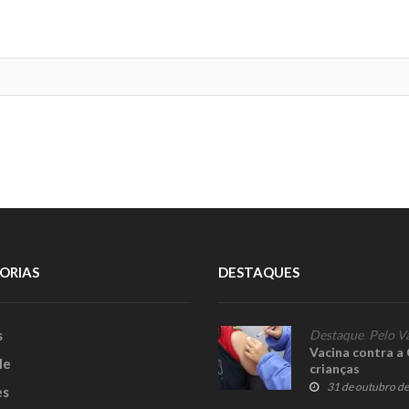
ORIAS
DESTAQUES
s
Destaque
,
Pelo V
Vacina contra a 
le
crianças
31 de outubro d
es