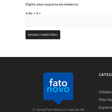
Digite uma resposta em números:
três × 5 =
CATEG
Cidade
Pelo Va
Esport
O Jornal Fato Novo é o veículo de