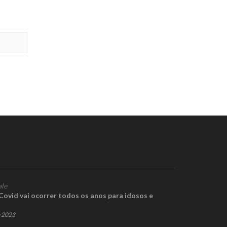
ale
Covid vai ocorrer todos os anos para idosos e
e 2023