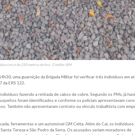
os cerca de 250 metros de fios - Crédito: BM
14h30, uma guarnição da Brigada Militar foi verificar três indivíduos em a
17 da ERS 122.
 indivíduos fazendo a retirada de cabos de cobre. Segundo os PMs, já hav
 suspeitos foram identificados e conforme os policiais apresentavam con
abos. Também não apresentaram contrato ou vínculo trabalhista com emp
escada, ferramentas e um automóvel GM Celta. Além do Caí, os indivíduos
de Santa Tereza e São Pedro da Serra. Os acusados seriam moradores de