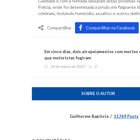
Garibaldi e com a retirada deixaram áreas próximas
Polícia, onde foi determinada a prisão em flagrant
criminais, incluindo homicídio, assaltos e outros de
Compartilhar
Compartilhar no Facebook
Em cinco dias, dois atropelamentos com mortes
que motoristas fugiram
24 de março de 2023
0
SOBRE O AUTOR
Guilherme Baptista
11769 Posts