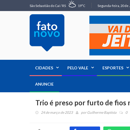
São Sebastião do Caí / RS
19°C
Segunda-feira, 20 de 
CIDADES
PELO VALE
ESPORTES
ANUNCIE
Trio é preso por furto de fios
24 de março de 2023
por
Guilherme Baptista
0