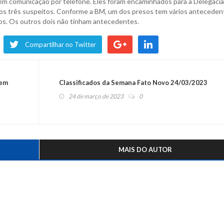
 sem comunicação por telefone. Eles foram encaminhados para a Delegacia
e dos três suspeitos. Conforme a BM, um dos presos tem vários anteceden
litos. Os outros dois não tinham antecedentes.
Compartilhar no Twitter
 em
Classificados da Semana Fato Novo 24/03/2023
24 de março de 2023
0
MAIS DO AUTOR