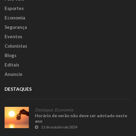
Esportes
Economia
Segurança
Eventos
Colunistas
Blogs
Editais
Anuncie
DESTAQUES
Destaque
,
Economia
Horário de verão não deve ser adotado neste
ano
11 de outubro de 2024