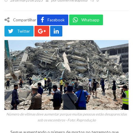
28 de março de 2025
por
Guilherme Baptista
0
Compartilhar
Facebook
Whatsapp
Twitter
Número de vítimas deve aumentar porque muitas pessoas estão desaparecidas
sob os escombros - Foto: Reprodução
Segue aumentando o número de mortos no terremoto que