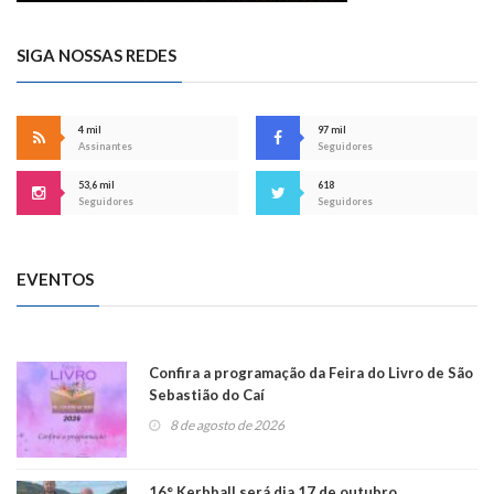
SIGA NOSSAS REDES
4 mil
97 mil
Assinantes
Seguidores
53,6 mil
618
Seguidores
Seguidores
EVENTOS
Confira a programação da Feira do Livro de São
Sebastião do Caí
8 de agosto de 2026
16° Kerbball será dia 17 de outubro