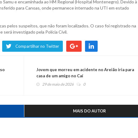
 do Samu e encaminhada ao HM Regional (Hospital Montenegro). Devido à
ansferido para Canoas, onde permanece internado na UTI em estado
cas pelos suspeitos, que não foram localizados. O caso foi registrado na
será investigado pela Polícia Civil.
Compartilhar no Twitter
eso
Jovem que morreu em acidente no Areião iria para
casa de um amigo no Caí
29 de maio de 2026
0
MAIS DO AUTOR