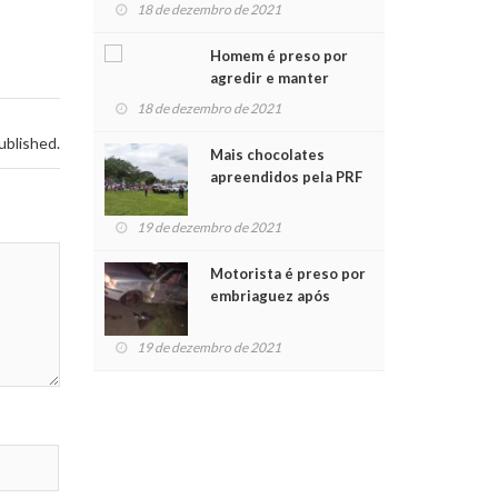
para crianças na
18 de dezembro de 2021
Chegada do Papai Noel
Homem é preso por
agredir e manter
mulher em cárcere
18 de dezembro de 2021
privado
ublished.
Mais chocolates
apreendidos pela PRF
são entregues a
crianças no Natal
19 de dezembro de 2021
Solidário
Motorista é preso por
embriaguez após
acidente com dois
feridos
19 de dezembro de 2021