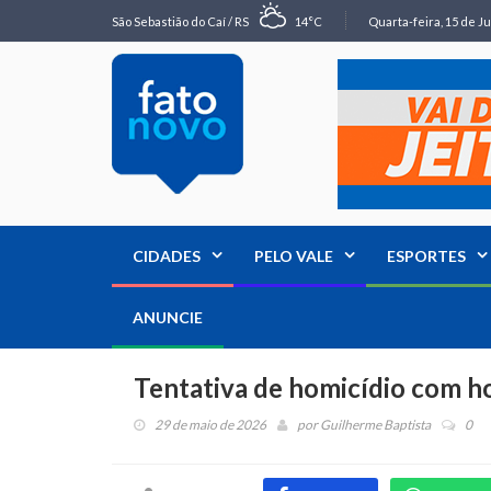
São Sebastião do Caí / RS
14°C
Quarta-feira, 15 de Ju
CIDADES
PELO VALE
ESPORTES
ANUNCIE
Tentativa de homicídio com
29 de maio de 2026
por
Guilherme Baptista
0