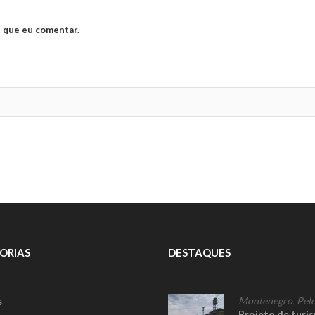
 que eu comentar.
ORIAS
DESTAQUES
s
Montenegro
,
Pelo
Projeto de turi