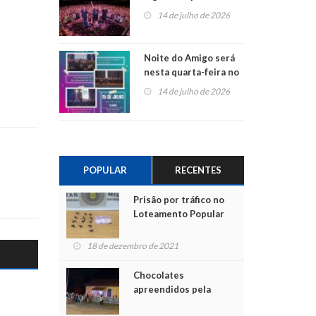
do Jota Quest nos 45
14 de julho de 2026
anos da Sicredi Ouro
Branco RS/MG
Noite do Amigo será
nesta quarta-feira no
Centro de Cultura de
14 de julho de 2026
São Sebastião do Caí
POPULAR
RECENTES
Prisão por tráfico no
Loteamento Popular
18 de dezembro de 2021
Chocolates
apreendidos pela
Polícia são entregues