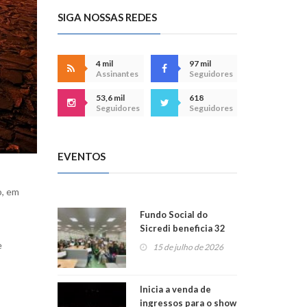
SIGA NOSSAS REDES
4 mil
97 mil
Assinantes
Seguidores
53,6 mil
618
Seguidores
Seguidores
EVENTOS
o, em
Fundo Social do
Sicredi beneficia 32
projetos em
e
15 de julho de 2026
Montenegro
Inicia a venda de
ingressos para o show