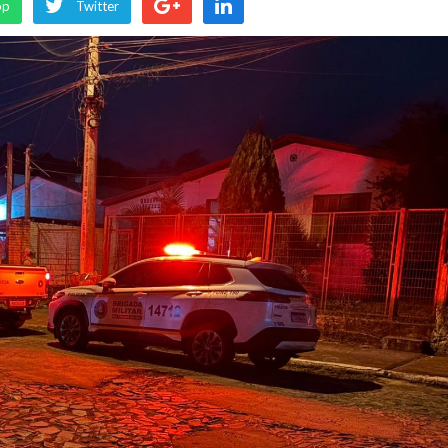
pp
Twitter