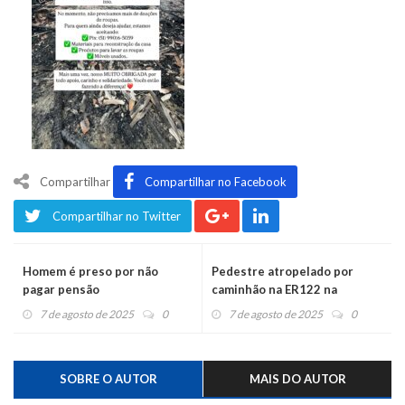
Compartilhar
Compartilhar no Facebook
Compartilhar no Twitter
Homem é preso por não
Pedestre atropelado por
pagar pensão
caminhão na ER122 na
Conceição está em estado
7 de agosto de 2025
0
7 de agosto de 2025
0
grave
SOBRE O AUTOR
MAIS DO AUTOR