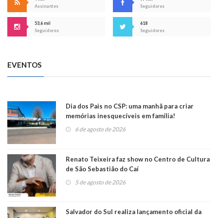
Assinantes
Seguidores
53,6 mil
618
Seguidores
Seguidores
EVENTOS
Dia dos Pais no CSP: uma manhã para criar
memórias inesquecíveis em família!
6 de agosto de 2026
Renato Teixeira faz show no Centro de Cultura
de São Sebastião do Caí
5 de agosto de 2026
Salvador do Sul realiza lançamento oficial da