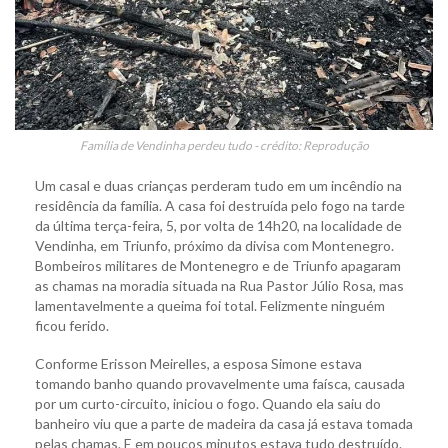
Família de Vendinha perdeu tudo - crédito: Reprodução
Um casal e duas crianças perderam tudo em um incêndio na
residência da família. A casa foi destruída pelo fogo na tarde
da última terça-feira, 5, por volta de 14h20, na localidade de
Vendinha, em Triunfo, próximo da divisa com Montenegro.
Bombeiros militares de Montenegro e de Triunfo apagaram
as chamas na moradia situada na Rua Pastor Júlio Rosa, mas
lamentavelmente a queima foi total. Felizmente ninguém
ficou ferido.
Conforme Erisson Meirelles, a esposa Simone estava
tomando banho quando provavelmente uma faísca, causada
por um curto-circuito, iniciou o fogo. Quando ela saiu do
banheiro viu que a parte de madeira da casa já estava tomada
pelas chamas. E em poucos minutos estava tudo destruído.