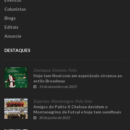
Eventos
Colunistas
Blogs
Editais
Anuncie
DESTAQUES
Destaque
,
Eventos
,
Feliz
Hoje tem Noel.com em espetáculo circense ao
estilo Broadway
14 de dezembro de 2025
Esportes
,
Montenegro
,
Pelo Vale
Amigos do Palito X Chelsea decidem o
Montenegrino de Futsal e hoje tem semifinais
do feminino
30 de junho de 2022