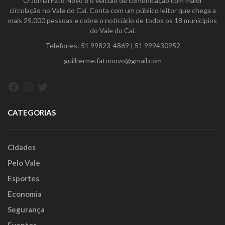
O Jornal Fato Novo é o veículo de comunicação com maior
circulação no Vale do Caí. Conta com um público leitor que chega a
mais 25.000 pessoas e cobre o noticiário de todos os 18 municípios
do Vale do Caí.
Telefones:
51 99823-4869
|
51 999430952
guilherme.fatonovo@gmail.com
Facebook
Instagram
Twitter
CATEGORIAS
Cidades
Pelo Vale
Esportes
Economia
Segurança