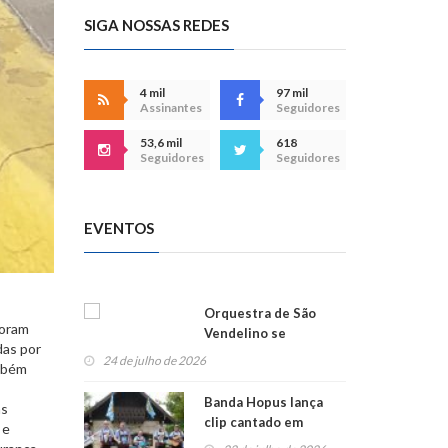
SIGA NOSSAS REDES
4 mil
97 mil
Assinantes
Seguidores
53,6 mil
618
Seguidores
Seguidores
EVENTOS
Orquestra de São
foram
Vendelino se
das por
apresenta na
24 de julho de 2026
ambém
Alemanha
Banda Hopus lança
as
clip cantado em
 e
alemão e inglês