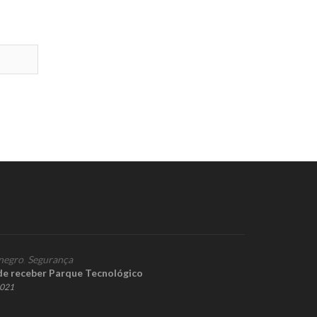
negro
,
Segurança
e receber Parque Tecnológico
2021