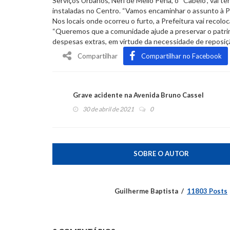
Serviços Urbanos, Neri de Mello Pena, o “Cabelo”, vai t
instaladas no Centro. “Vamos encaminhar o assunto à Pol
Nos locais onde ocorreu o furto, a Prefeitura vai recolo
“Queremos que a comunidade ajude a preservar o patrim
despesas extras, em virtude da necessidade de reposição
Compartilhar
Compartilhar no Facebook
Grave acidente na Avenida Bruno Cassel
30 de abril de 2021
0
SOBRE O AUTOR
Guilherme Baptista
11803 Posts