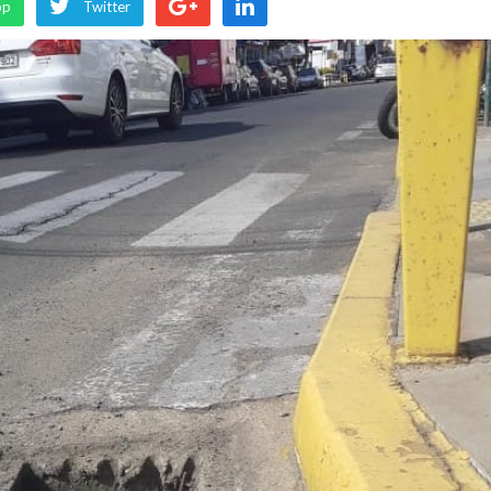
pp
Twitter