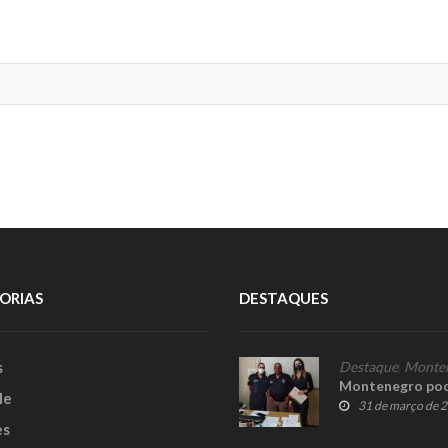
ORIAS
DESTAQUES
s
Destaque
,
Monte
Montenegro pod
le
31 de março de 
es