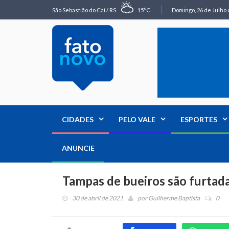
São Sebastião do Caí / RS
15°C
Domingo, 26 de Julho 
CIDADES
PELO VALE
ESPORTES
ANUNCIE
Tampas de bueiros são furtad
30 de abril de 2021
por
Guilherme Baptista
0