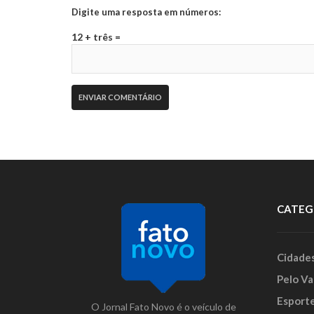
Digite uma resposta em números:
12 + três =
CATEG
Cidade
Pelo Va
Esport
O Jornal Fato Novo é o veículo de