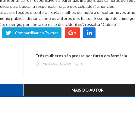
entar identificar os responsáveis a partir das imagens das câmeras de seg
ícia para buscar a responsabilização dos culpados”, anunciou.
car as proteções e tentará fixá-las melhor, de modo a dificultar novos ata
ônio público, denunciando os autores dos furtos. Esse tipo de crime ge
; e perigo, por conta do risco de acidentes”, ressalta “Cabelo”.
Compartilhar no Twitter
Três mulheres são presas por furto em farmácia
30 de abril de 2021
0
MAIS DO AUTOR