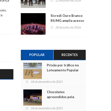
urança
22 de julho de 2026
ques.
ra
Sicredi Ouro Branco
RS/MG amplia acesso
ao show dos 45 anos
20 de julho de 2026
para mais associados
POPULAR
RECENTES
Prisão por tráfico no
Loteamento Popular
18 de dezembro de 2021
Chocolates
apreendidos pela
Polícia são entregues
para crianças na
18 de dezembro de 2021