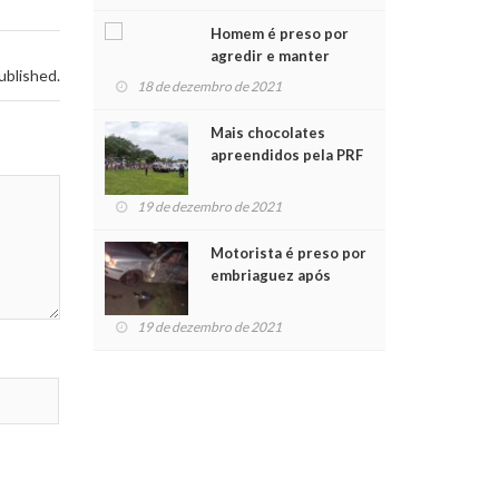
Chegada do Papai Noel
Homem é preso por
agredir e manter
ublished.
mulher em cárcere
18 de dezembro de 2021
privado
Mais chocolates
apreendidos pela PRF
são entregues a
crianças no Natal
19 de dezembro de 2021
Solidário
Motorista é preso por
embriaguez após
acidente com dois
feridos
19 de dezembro de 2021