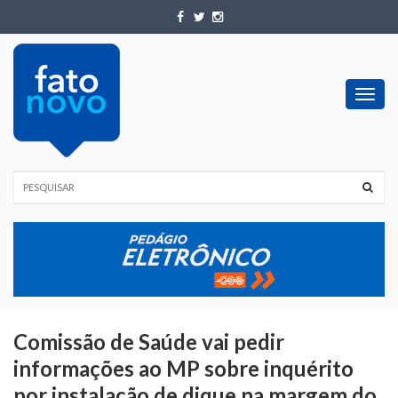
Toggl
navig
Comissão de Saúde vai pedir
informações ao MP sobre inquérito
por instalação de dique na margem do