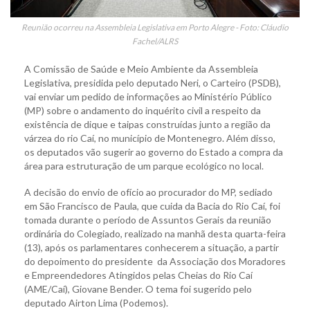
Reunião ocorreu na Assembleia Legislativa em Porto Alegre - Foto: Cláudio
Fachel/ALRS
A Comissão de Saúde e Meio Ambiente da Assembleia
Legislativa, presidida pelo deputado Neri, o Carteiro (PSDB),
vai enviar um pedido de informações ao Ministério Público
(MP) sobre o andamento do inquérito civil a respeito da
existência de dique e taipas construídas junto a região da
várzea do rio Caí, no município de Montenegro. Além disso,
os deputados vão sugerir ao governo do Estado a compra da
área para estruturação de um parque ecológico no local.
A decisão do envio de ofício ao procurador do MP, sediado
em São Francisco de Paula, que cuida da Bacia do Rio Caí, foi
tomada durante o período de Assuntos Gerais da reunião
ordinária do Colegiado, realizado na manhã desta quarta-feira
(13), após os parlamentares conhecerem a situação, a partir
do depoimento do presidente da Associação dos Moradores
e Empreendedores Atingidos pelas Cheias do Rio Caí
(AME/Caí), Giovane Bender. O tema foi sugerido pelo
deputado Airton Lima (Podemos).