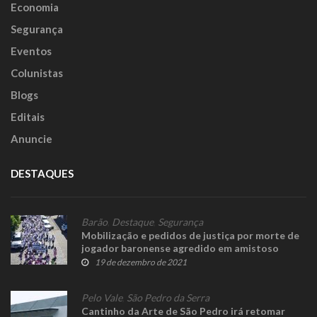
Economia
Segurança
Eventos
Colunistas
Blogs
Editais
Anuncie
DESTAQUES
Barão
,
Destaque
,
Segurança
Mobilização e pedidos de justiça por morte de
jogador baronense agredido em amistoso
19 de dezembro de 2021
Pelo Vale
,
São Pedro da Serra
Cantinho da Arte de São Pedro irá retomar