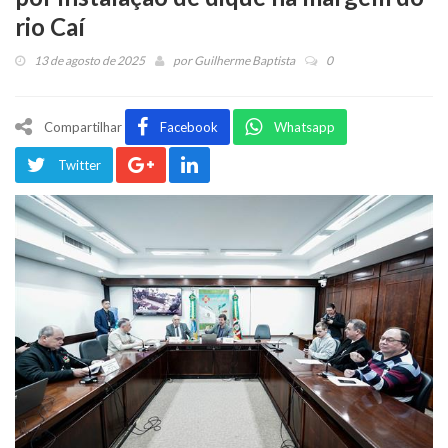
rio Caí
13 de agosto de 2025
por
Guilherme Baptista
0
Compartilhar
Facebook
Whatsapp
Twitter