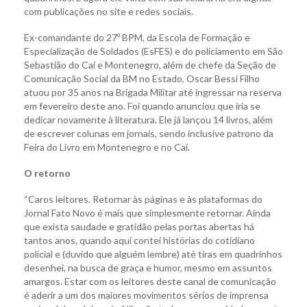
com publicações no site e redes sociais.
Ex-comandante do 27º BPM, da Escola de Formação e
Especialização de Soldados (EsFES) e do policiamento em São
Sebastião do Caí e Montenegro, além de chefe da Seção de
Comunicação Social da BM no Estado, Oscar Bessi Filho
atuou por 35 anos na Brigada Militar até ingressar na reserva
em fevereiro deste ano. Foi quando anunciou que iria se
dedicar novamente à literatura. Ele já lançou 14 livros, além
de escrever colunas em jornais, sendo inclusive patrono da
Feira do Livro em Montenegro e no Caí.
O retorno
“Caros leitores. Retornar às páginas e às plataformas do
Jornal Fato Novo é mais que simplesmente retornar. Ainda
que exista saudade e gratidão pelas portas abertas há
tantos anos, quando aqui contei histórias do cotidiano
policial e (duvido que alguém lembre) até tiras em quadrinhos
desenhei, na busca de graça e humor, mesmo em assuntos
amargos. Estar com os leitores deste canal de comunicação
é aderir a um dos maiores movimentos sérios de imprensa