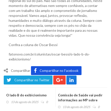
regional do sul do país. Não são todas as comunidades, neste
momento de alternativas nem sempre confiáveis, a contar
com um trabalho tão amplo e comprometido de jornalismo
responsável. Vamos aqui, juntos, provocar reflexão,
humanidades e muito diálogo através da coluna. Sempre com
respeito e democracia, sempre com os pés no chão da
realidade e do que é realmente importante para as nossas
vidas. Que nossa convivência seja longa!”
Confira a coluna de Oscar Bessi
fatonovo.com.br/colunistas/oscar-bessi/o-lado-b-do-
exibicionismo/
Compartilhar
Compartilhar no Facebook
Compartilhar no Twitter
O lado B do exibicionismo
Comissão de Saúde vai pedir
informações ao MP sobre
13 de agosto de 2025
0
inquérito por instalação de
13 de agosto de 2025
0
dique na margem do rio Caí