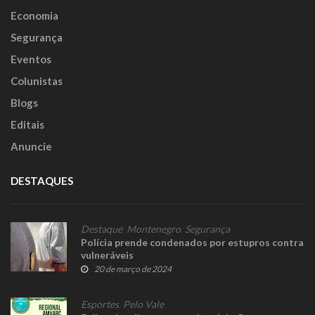
Economia
Segurança
Eventos
Colunistas
Blogs
Editais
Anuncie
DESTAQUES
Destaque
,
Montenegro
,
Segurança
Polícia prende condenados por estupros contra
vulneráveis
20 de março de 2024
Esportes
,
Pelo Vale