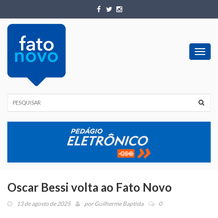
Toggl
navig
Oscar Bessi volta ao Fato Novo
13 de agosto de 2025
por
Guilherme Baptista
0