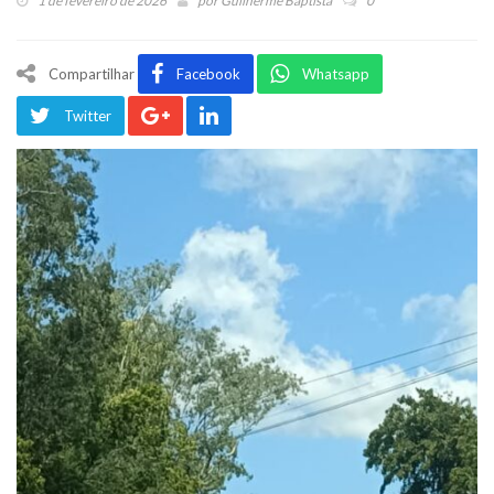
1 de fevereiro de 2026
por
Guilherme Baptista
0
Compartilhar
Facebook
Whatsapp
Twitter