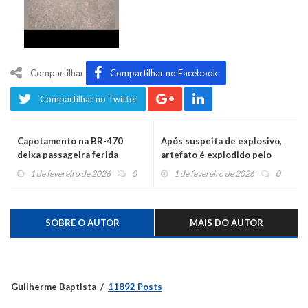
Compartilhar
Compartilhar no Facebook
Compartilhar no Twitter
Capotamento na BR-470
Após suspeita de explosivo,
deixa passageira ferida
artefato é explodido pelo
BOPE e ERS-452 foi liberada
1 de fevereiro de 2026
0
1 de fevereiro de 2026
0
SOBRE O AUTOR
MAIS DO AUTOR
Guilherme Baptista
11892 Posts