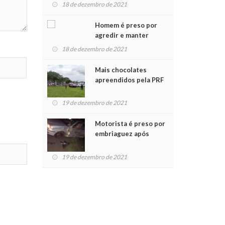
para crianças na
18 de dezembro de 2021
Chegada do Papai Noel
Homem é preso por
agredir e manter
mulher em cárcere
18 de dezembro de 2021
privado
Mais chocolates
apreendidos pela PRF
são entregues a
crianças no Natal
19 de dezembro de 2021
Solidário
Motorista é preso por
embriaguez após
acidente com dois
feridos
19 de dezembro de 2021