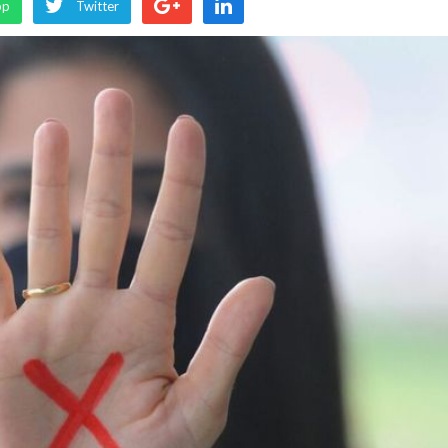
pp
Twitter