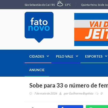
São Sebastião do Caí / RS
13°C
Quinta-feira, 16 de Ju
CIDADES
PELO VALE
ESPORTES
ANUNCIE
Sobe para 33 o número de fem
7 de maio de 2026
por
Guilherme Baptista
0