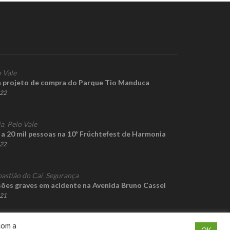
 Vale
ra projeto de compra do Parque Tio Manduca
022
ia
,
Pelo Vale
 a 20 mil pessoas na 10ª Früchtefest de Harmonia
022
bastião do Caí
,
Segurança
esões graves em acidente na Avenida Bruno Cassel
021
com a