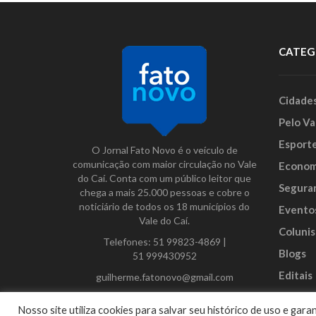
CATEG
Cidade
Pelo Va
Esport
O Jornal Fato Novo é o veículo de
comunicação com maior circulação no Vale
Econom
do Caí. Conta com um público leitor que
Segura
chega a mais 25.000 pessoas e cobre o
noticiário de todos os 18 municípios do
Evento
Vale do Caí.
Colunis
Telefones:
51 99823-4869
|
Blogs
51 999430952
Editais
guilherme.fatonovo@gmail.com
Anunci
Facebook
Instagram
Twitter
Nosso site utiliza cookies para salvar seu histórico de uso e ga