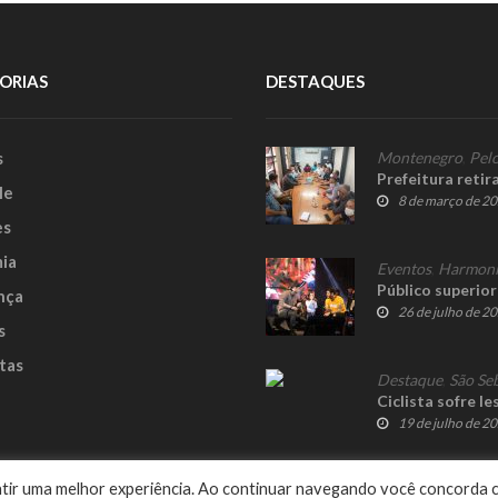
ORIAS
DESTAQUES
s
Montenegro
,
Pelo
Prefeitura reti
le
8 de março de 2
es
ia
Eventos
,
Harmon
Público superior
nça
26 de julho de 2
s
tas
Destaque
,
São Se
Ciclista sofre l
19 de julho de 2
e
rantir uma melhor experiência. Ao continuar navegando você concorda 