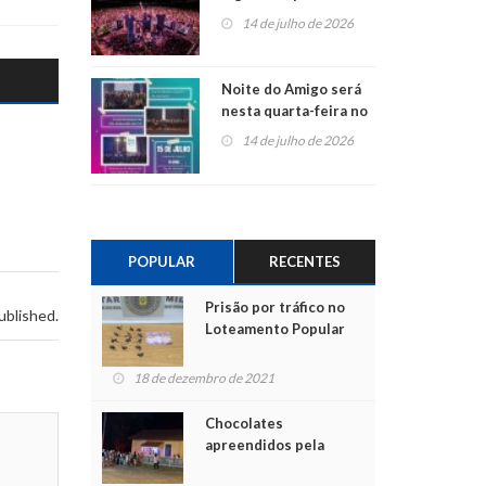
do Jota Quest nos 45
14 de julho de 2026
anos da Sicredi Ouro
Branco RS/MG
Noite do Amigo será
nesta quarta-feira no
Centro de Cultura de
14 de julho de 2026
São Sebastião do Caí
POPULAR
RECENTES
Prisão por tráfico no
ublished.
Loteamento Popular
18 de dezembro de 2021
Chocolates
apreendidos pela
Polícia são entregues