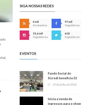
SIGA NOSSAS REDES
4 mil
97 mil
Assinantes
Seguidores
53,6 mil
618
Seguidores
Seguidores
rado
e
EVENTOS
ital.
Fundo Social do
Sicredi beneficia 32
projetos em
15 de julho de 2026
Montenegro
a
Inicia a venda de
ingressos para o show