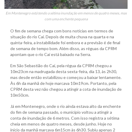
Em Montenegro está tendo a sétima inundação em menos de quatro meses, mas
com uma enchente pequena
O fim de semana chega com bons notícias em termos de
situação do rio Caí. Depois de muita chuva na quarta e na
quinta-feira, a instabilidade foi embora e a previsão é de final
de semana de tempo bom. Além disso, as réguas da CPRM
apontam que o rio Caí está baixado na Serra.
Em São Sebastião do Caí, pela régua da CPRM chegou a
10m23cm na madrugada desta sexta-feira, dia 13, às 2h30,
mas desde então estabilizou e começou a baixar lentamente.
Às 6h da manhã de hoje marcava 10m19cm. Portanto, pela
CPRM desta vez não chegou a atingir a cota de inundação de
10m50cm.
Já em Montenegro, onde o rio ainda estava alto da enchente
do fim de semana passado, o município voltou a atingir a
conta de inundação de 6 metros. Com isso registra a sétima
cheia em menos de quatro meses, desde junho. Hoje no
início da manhã marcava 6m15cm às 6h30. Subiu apenas 2