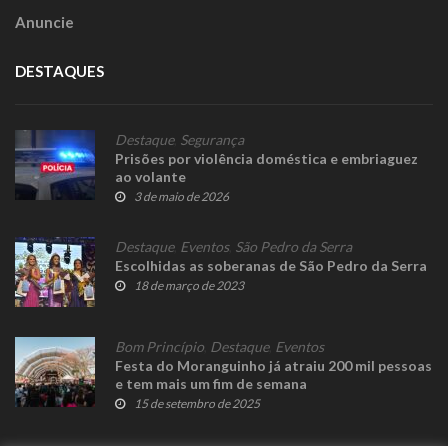
Anuncie
DESTAQUES
Destaque
,
Segurança
Prisões por violência doméstica e embriaguez
ao volante
3 de maio de 2026
Destaque
,
Eventos
,
São Pedro da Serra
Escolhidas as soberanas de São Pedro da Serra
18 de março de 2023
Bom Princípio
,
Destaque
,
Eventos
Festa do Moranguinho já atraiu 200 mil pessoas
e tem mais um fim de semana
15 de setembro de 2025