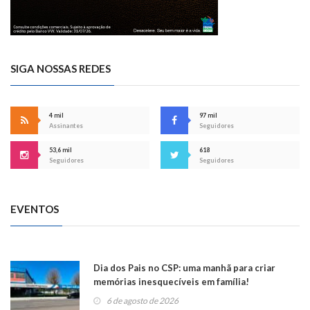
SIGA NOSSAS REDES
4 mil
97 mil
Assinantes
Seguidores
53,6 mil
618
Seguidores
Seguidores
EVENTOS
Dia dos Pais no CSP: uma manhã para criar
memórias inesquecíveis em família!
6 de agosto de 2026