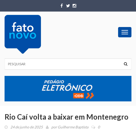
Toggl
navig
Rio Caí volta a baixar em Montenegro
24 de junho de 2025
por
Guilherme Baptista
0