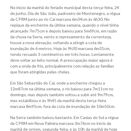
No início da manhã do feriado municipal desta terça-feira, 24
de junho, Dia de São João, padroeiro de Montenegro, a régua
da CPRM junto ao rio Caí marcava 6m34cm às 6h30. No
repique da enchente da última semana, quando o nível tinha
alcançado 7m75cm e depois baixou para 5m69cm, em razão
da chuva na Serra, vento e represamento da correnteza,
houve a nova elevação, voltando a atingir a cota de
inundação de 6 metros. Hoje às 9h30 marcava 6m31cm,
tendo recuado 3 centímetros em três horas. Lentamente
deve voltar ao leito normal. A preocupação maior agora é
com a onda de frio, principalmente com relação as famílias
que foram atingidas pelas cheias.
Em São Sebastião do Caí, onde a enchente chegou a
12m87cm na última semana, o rio baixou para 7m11cm no
domingo, mas depois também voltou a subir até 9m79cm,
mas estabilizou e às 9h45 da manhã desta terça-feira
marcava 8m95cm, fora da cota de inundação de 10m50cm.
Na Serra também baixou bastante. Em Caxias do Sul a régua
da CPRM em Nova Palmira marcava 3m76cm no início da
manhã de ontem, segunda-feira, e às 10h da manhã de hoje