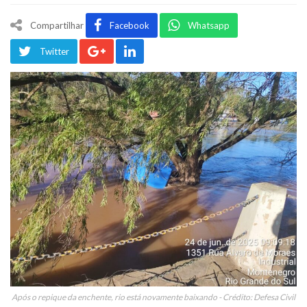
Compartilhar
Facebook
Whatsapp
Twitter
Após o repique da enchente, rio está novamente baixando - Crédito: Defesa Civil