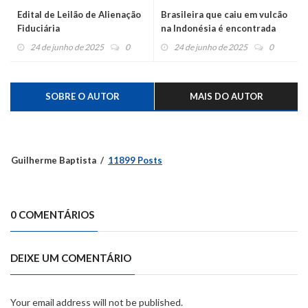
Edital de Leilão de Alienação
Brasileira que caiu em vulcão
Fiduciária
na Indonésia é encontrada
sem vida
24 de junho de 2025
0
24 de junho de 2025
0
SOBRE O AUTOR
MAIS DO AUTOR
Guilherme Baptista
11899 Posts
0 COMENTÁRIOS
DEIXE UM COMENTÁRIO
Your email address will not be published.