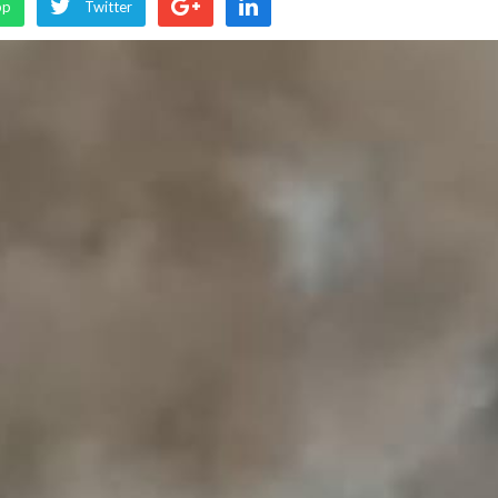
pp
Twitter