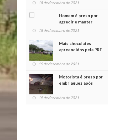
para crianças na
18 de dezembro de 2021
Chegada do Papai Noel
Homem é preso por
agredir e manter
mulher em cárcere
18 de dezembro de 2021
privado
Mais chocolates
apreendidos pela PRF
são entregues a
crianças no Natal
19 de dezembro de 2021
Solidário
Motorista é preso por
embriaguez após
acidente com dois
feridos
19 de dezembro de 2021