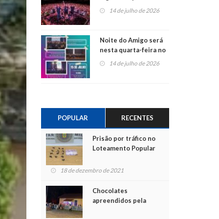
do Jota Quest nos 45
14 de julho de 2026
anos da Sicredi Ouro
Branco RS/MG
Noite do Amigo será
nesta quarta-feira no
Centro de Cultura de
14 de julho de 2026
São Sebastião do Caí
POPULAR
RECENTES
Prisão por tráfico no
Loteamento Popular
18 de dezembro de 2021
Chocolates
apreendidos pela
Polícia são entregues