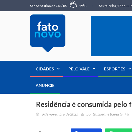
São Sebastião do Caí / RS
19°C
Sexta-feira, 17 de Jul
CIDADES
PELO VALE
ESPORTES
ANUNCIE
Residência é consumida pelo 
6 de novembro de 2025
por
Guilherme Baptista