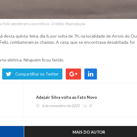
e Feliz atenderam a ocorrência - Crédito: Reprodução
 desta quinta-feira, dia 6, por volta de 7h, na localidade de Arroio do Ou
 Feliz, combateram as chamas. A casa, que se encontrava desabitada, foi
te elétrica. Ninguém ficou ferido.
Compartilhar no Twitter
Adejair Silva volta ao Fato Novo
6 de novembro de 2025
0
MAIS DO AUTOR