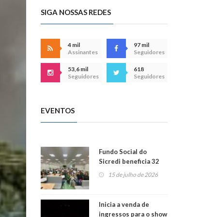
SIGA NOSSAS REDES
4 mil
97 mil
Assinantes
Seguidores
53,6 mil
618
Seguidores
Seguidores
EVENTOS
Fundo Social do
Sicredi beneficia 32
projetos em
15 de julho de 2026
Montenegro
Inicia a venda de
ingressos para o show