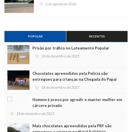
6 de agosto de 2026
POPULAR
RECENTES
Prisão por tráfico no Loteamento Popular
18 de dezembro de 2021
Chocolates apreendidos pela Polícia são
entregues para crianças na Chegada do Papai
Noel
18 de dezembro de 2021
Homem é preso por agredir e manter mulher em
cárcere privado
18 de dezembro de 2021
Mais chocolates apreendidos pela PRF são
entregues a crianças no Natal Solidário