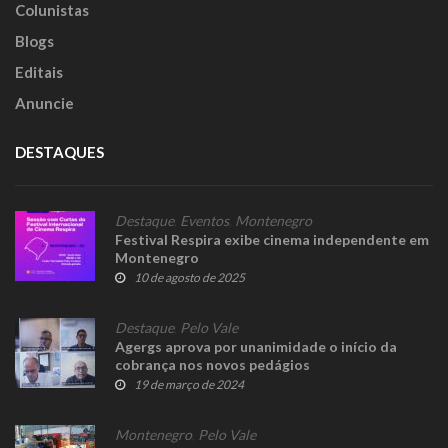
Colunistas
Blogs
Editais
Anuncie
DESTAQUES
Destaque
,
Eventos
,
Montenegro
Festival Respira exibe cinema independente em
Montenegro
10 de agosto de 2025
Destaque
,
Pelo Vale
Agergs aprova por unanimidade o início da
cobrança nos novos pedágios
19 de março de 2024
Montenegro
,
Pelo Vale