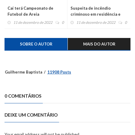
Caí terá Campeonato de
Suspeita de incêndio
Futebol de Areia
criminoso em residência e
carro
11 de dezembro de 2022
0
11 de dezembro de 2022
0
SOBRE O AUTOR
MAIS DO AUTOR
Guilherme Baptista
11908 Posts
0 COMENTÁRIOS
DEIXE UM COMENTÁRIO
Your email address will not be published.