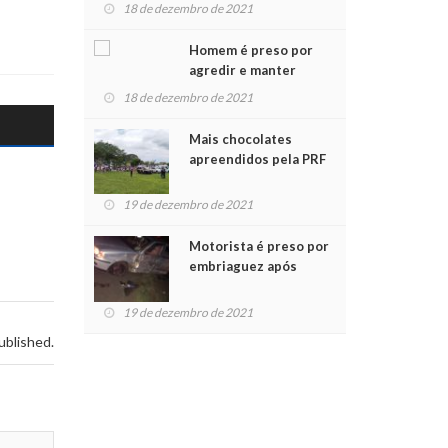
para crianças na
18 de dezembro de 2021
Chegada do Papai Noel
Homem é preso por
agredir e manter
mulher em cárcere
18 de dezembro de 2021
privado
Mais chocolates
apreendidos pela PRF
são entregues a
crianças no Natal
19 de dezembro de 2021
Solidário
Motorista é preso por
embriaguez após
acidente com dois
feridos
19 de dezembro de 2021
ublished.