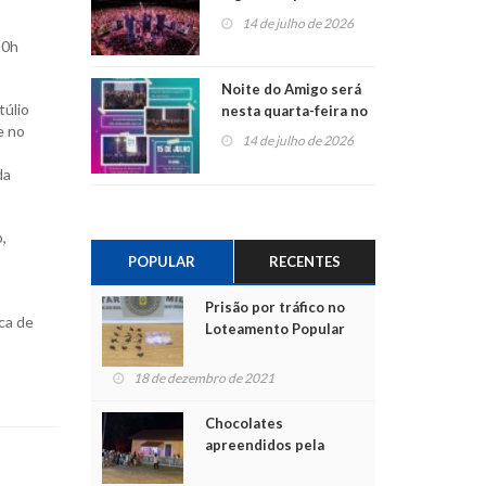
do Jota Quest nos 45
14 de julho de 2026
anos da Sicredi Ouro
10h
Branco RS/MG
Noite do Amigo será
túlio
nesta quarta-feira no
e no
Centro de Cultura de
14 de julho de 2026
São Sebastião do Caí
da
,
POPULAR
RECENTES
Prisão por tráfico no
ca de
Loteamento Popular
18 de dezembro de 2021
Chocolates
apreendidos pela
Polícia são entregues