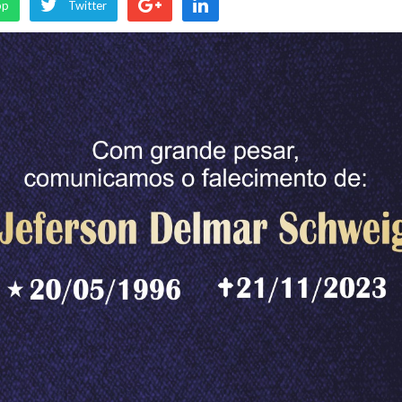
pp
Twitter