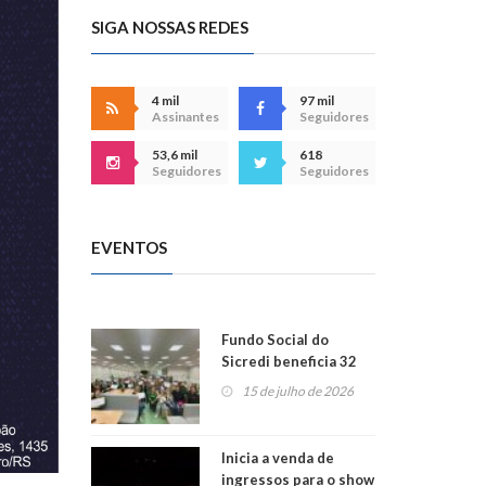
SIGA NOSSAS REDES
4 mil
97 mil
Assinantes
Seguidores
53,6 mil
618
Seguidores
Seguidores
EVENTOS
Fundo Social do
Sicredi beneficia 32
projetos em
15 de julho de 2026
Montenegro
Inicia a venda de
ingressos para o show