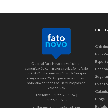
CATEG
Cidade
Pelo Va
Esport
O Jornal Fato Novo é o veículo de
comunicação com maior circulação no Vale
Econom
do Caí. Conta com um público leitor que
Segura
chega a mais 25.000 pessoas e cobre o
noticiário de todos os 18 municípios do
Evento
Vale do Caí.
Colunis
Telefones:
51 99823-4869
|
Blogs
51 999430952
Editais
guilherme.fatonovo@gmail.com