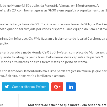
lado no Memorial São João, da Funerária Vargas, em Montenegro. A
feira, dia 23, com homenagens às 9h30 e em seguida o sepultamento às 
 noite de terça-feira, dia 21. O crime ocorreu em torno de 20h, na Rua Ge
 moto quando foi alvejada por vários disparos. Uma equipe do Samu estev
s ninguém foi preso. Os PMs fizeram o isolamento do local até a chegada 
igação.
 e teria parado a moto Honda CBX 250 Twister, com placa de Montenegro
 quando foi atingida pelos tiros. Pelo menos doze cápsulas de pistola 9
menos oito marcas de tiros foram vistas no peito da vítima.
o consternados, lamentando mais uma perda trágica na família, já que cer
. Solteiro, deixa vários familiares e amigos.
Compartilhar no Twitter
BR-
Motorista de caminhão que morreu em acidente em