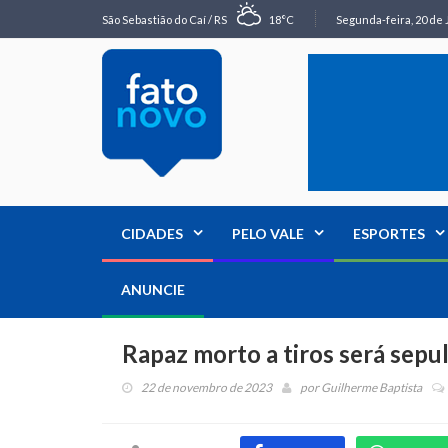
São Sebastião do Caí / RS
18°C
Segunda-feira, 20 de 
CIDADES
PELO VALE
ESPORTES
ANUNCIE
Rapaz morto a tiros será sep
22 de novembro de 2023
por
Guilherme Baptista