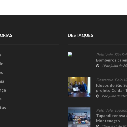
ORIAS
DESTAQUES
s
Pelo Vale
,
São Seb
Bombeiros caien
le
19 de julho de 2
es
Destaque
,
Pelo V
ia
Idosos de São Se
nça
projeto Cuidar 
2 de julho de 20
s
tas
Pelo Vale
,
Tupand
Tupandi renova 
Montenegro
15 de abril de 20