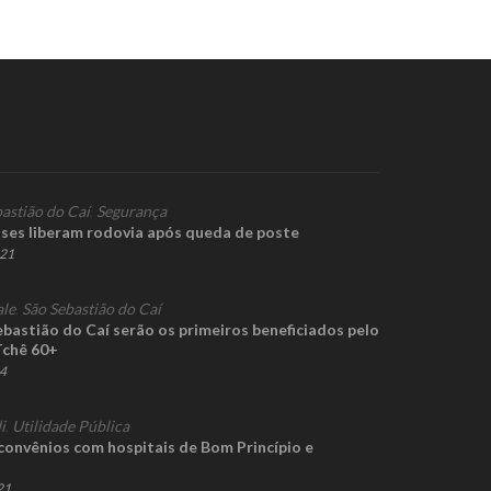
astião do Caí
,
Segurança
ses liberam rodovia após queda de poste
021
ale
,
São Sebastião do Caí
bastião do Caí serão os primeiros beneficiados pelo
Tchê 60+
24
i
,
Utilidade Pública
convênios com hospitais de Bom Princípio e
21