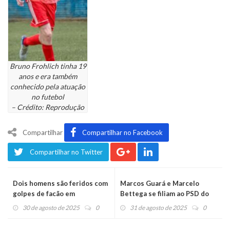
Bruno Frohlich tinha 19
anos e era também
conhecido pela atuação
no futebol
– Crédito: Reprodução
Compartilhar
Compartilhar no Facebook
Compartilhar no Twitter
Dois homens são feridos com
Marcos Guará e Marcelo
golpes de facão em
Bettega se filiam ao PSD do
Montenegro
governador Eduardo Leite
30 de agosto de 2025
0
31 de agosto de 2025
0