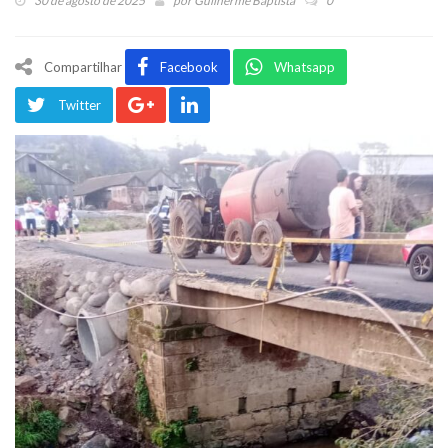
30 de agosto de 2025
por
Guilherme Baptista
0
Compartilhar
Facebook
Whatsapp
Twitter