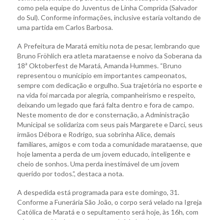
como pela equipe do Juventus de Linha Comprida (Salvador
do Sul). Conforme informações, inclusive estaria voltando de
uma partida em Carlos Barbosa.
A Prefeitura de Maratá emitiu nota de pesar, lembrando que
Bruno Fröhlich era atleta marataense e noivo da Soberana da
18ª Oktoberfest de Maratá, Amanda Hummes. “Bruno
representou o município em importantes campeonatos,
sempre com dedicação e orgulho. Sua trajetória no esporte e
na vida foi marcada por alegria, companheirismo e respeito,
deixando um legado que fará falta dentro e fora de campo.
Neste momento de dor e consternação, a Administração
Municipal se solidariza com seus pais Margarete e Darci, seus
irmãos Débora e Rodrigo, sua sobrinha Alice, demais
familiares, amigos e com toda a comunidade marataense, que
hoje lamenta a perda de um jovem educado, inteligente e
cheio de sonhos. Uma perda inestimável de um jovem
querido por todos.”, destaca a nota.
A despedida está programada para este domingo, 31.
Conforme a Funerária São João, o corpo será velado na Igreja
Católica de Maratá e o sepultamento será hoje, às 16h, com