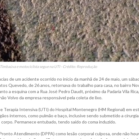
 Timbaúva e motociclista segue na UTI - Crédito: Reprodução
ncias de um acidente ocorrido no início da manhã de 24 de maio, um sába
tos Quevedo, de 26 anos, retornava do trabalho para casa, no bairro No
junto a esquina com a Rua José Pedro Daudt, próximo da Padaria Vila Rica
ão Volvo da empresa responsável pela coleta de lixo.
de Terapia Intensiva (UTI) do Hospital Montenegro (HM Regional) em es
ãos internos, como pulmão e baço, inclusive sendo submetido a cirurgia
lo corpo. Permanece entubado, tendo saído do coma induzido.
de Pronto Atendimento (DPPA) como lesão corporal culposa, onde não hou