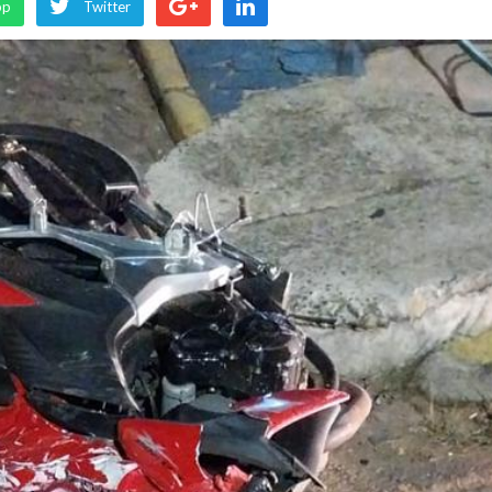
pp
Twitter