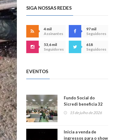
SIGA NOSSAS REDES
4 mil
97 mil
Assinantes
Seguidores
53,6 mil
618
Seguidores
Seguidores
EVENTOS
Fundo Social do
Sicredi beneficia 32
projetos em
15 de julho de 2026
Montenegro
Inicia a venda de
ingressos para o show