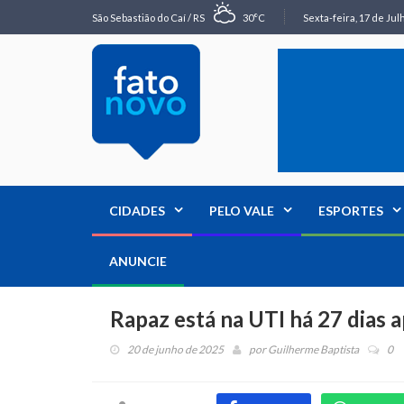
São Sebastião do Caí / RS
30°C
Sexta-feira, 17 de Jul
CIDADES
PELO VALE
ESPORTES
ANUNCIE
Rapaz está na UTI há 27 dias 
20 de junho de 2025
por
Guilherme Baptista
0