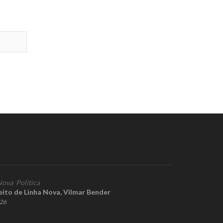
Nova
,
Política
eito de Linha Nova, Vilmar Bender
026