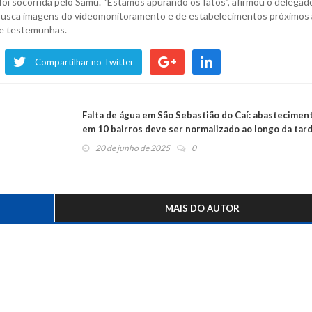
a foi socorrida pelo Samu. “Estamos apurando os fatos”, afirmou o delegad
vil busca imagens do videomonitoramento e de estabelecimentos próximos
 de testemunhas.
Compartilhar no Twitter
Falta de água em São Sebastião do Caí: abastecimen
em 10 bairros deve ser normalizado ao longo da tar
20 de junho de 2025
0
MAIS DO AUTOR