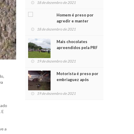
para crianças na
18 de dezembro de 2021
Chegada do Papai Noel
Homem é preso por
agredir e manter
mulher em cárcere
18 de dezembro de 2021
privado
Mais chocolates
apreendidos pela PRF
são entregues a
crianças no Natal
19 de dezembro de 2021
Solidário
Motorista é preso por
do,
embriaguez após
va
acidente com dois
,
feridos
19 de dezembro de 2021
tado
. E
ve a