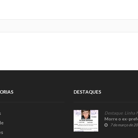
ORIAS
DESTAQUES
s
Destaque
,
Linha 
Morre o ex-pref
le
7 de março de 2
es