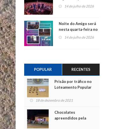
do Jota Quest nos 45
14 de julho de 2026
anos da Sicredi Ouro
Branco RS/MG
Noite do Amigo será
nesta quarta-feira no
Centro de Cultura de
14 de julho de 2026
São Sebastião do Caí
POPULAR
RECENTES
Prisão por tráfico no
Loteamento Popular
18 de dezembro de 2021
Chocolates
apreendidos pela
Polícia são entregues