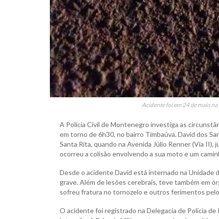
Acidente foi em 24 de maio na
A Polícia Civil de Montenegro investiga as circunstâ
em torno de 6h30, no bairro Timbaúva. David dos San
Santa Rita, quando na Avenida Júlio Renner (Via II), 
ocorreu a colisão envolvendo a sua moto e um caminh
Desde o acidente David está internado na Unidade 
grave. Além de lesões cerebrais, teve também em órg
sofreu fratura no tornozelo e outros ferimentos pe
O acidente foi registrado na Delegacia de Polícia 