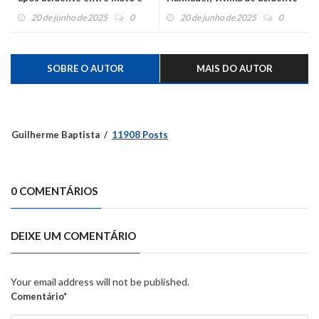
caminhão do lixo
em Bom Princípio, será
20 de junho de 2025
0
20 de junho de 2025
0
sábado em Tupandi
SOBRE O AUTOR
MAIS DO AUTOR
Guilherme Baptista
11908 Posts
0 COMENTÁRIOS
DEIXE UM COMENTÁRIO
Your email address will not be published.
Comentário*