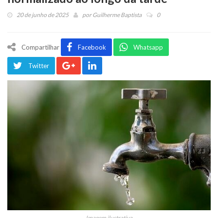
20 de junho de 2025
por
Guilherme Baptista
0
Compartilhar
Facebook
Whatsapp
Twitter
Imagem ilustrativa