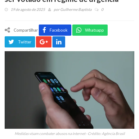
19 de agosto de 2025
por
Guilherme Baptista
0
Compartilhar
Facebook
Whatsapp
Twitter
Medidas visam combater abusos na internet - Crédito: Agência Brasil