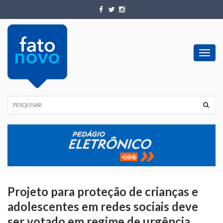
Toggl
navig
Projeto para proteção de crianças e
adolescentes em redes sociais deve
ser votado em regime de urgência