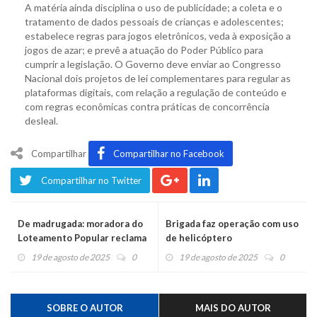
A matéria ainda disciplina o uso de publicidade; a coleta e o
tratamento de dados pessoais de crianças e adolescentes;
estabelece regras para jogos eletrônicos, veda à exposição a
jogos de azar; e prevê a atuação do Poder Público para
cumprir a legislação. O Governo deve enviar ao Congresso
Nacional dois projetos de lei complementares para regular as
plataformas digitais, com relação a regulação de conteúdo e
com regras econômicas contra práticas de concorrência
desleal.
Compartilhar
Compartilhar no Facebook
Compartilhar no Twitter
De madrugada: moradora do
Brigada faz operação com uso
Loteamento Popular reclama
de helicóptero
do horário de transporte
19 de agosto de 2025
0
19 de agosto de 2025
0
para paciente
SOBRE O AUTOR
MAIS DO AUTOR