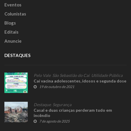
Eventos
Colunistas
Blogs
Editais
Anuncie
DESTAQUES
Pelo Vale
,
São Sebastião do Caí
,
Utilidade Pública
Caí vacina adolescentes, idosos e segunda dose
19 de outubro de 2021
Destaque
,
Segurança
Casal e duas crianças perderam tudo em
incêndio
7 de agosto de 2025