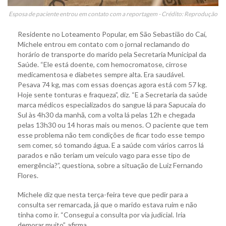
Esposa de paciente entrou em contato com a reportagem - Crédito: Reprodução
Residente no Loteamento Popular, em São Sebastião do Caí,
Michele entrou em contato com o jornal reclamando do
horário de transporte do marido pela Secretaria Municipal da
Saúde. “Ele está doente, com hemocromatose, cirrose
medicamentosa e diabetes sempre alta. Era saudável.
Pesava 74 kg, mas com essas doenças agora está com 57 kg.
Hoje sente tonturas e fraqueza”, diz. “E a Secretaria da saúde
marca médicos especializados do sangue lá para Sapucaia do
Sul às 4h30 da manhã, com a volta lá pelas 12h e chegada
pelas 13h30 ou 14 horas mais ou menos. O paciente que tem
esse problema não tem condições de ficar todo esse tempo
sem comer, só tomando água. E a saúde com vários carros lá
parados e não teriam um veículo vago para esse tipo de
emergência?”, questiona, sobre a situação de Luiz Fernando
Flores.
Michele diz que nesta terça-feira teve que pedir para a
consulta ser remarcada, já que o marido estava ruim e não
tinha como ir. “Consegui a consulta por via judicial. Iria
demorar muito”, afirma.