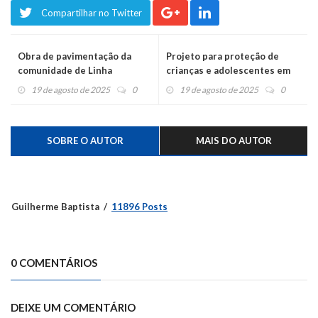
Compartilhar no Twitter
Obra de pavimentação da
Projeto para proteção de
comunidade de Linha
crianças e adolescentes em
Comprida está concluída
redes sociais deve ser votado
19 de agosto de 2025
0
19 de agosto de 2025
0
em regime de urgência
SOBRE O AUTOR
MAIS DO AUTOR
Guilherme Baptista
11896 Posts
0 COMENTÁRIOS
DEIXE UM COMENTÁRIO