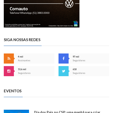
SIGA NOSSAS REDES
4 mil
97 mil
Assinantes
Seguidores
53,6 mil
618
Seguidores
Seguidores
EVENTOS
Dia dos Pais no CSP: uma manhã para criar