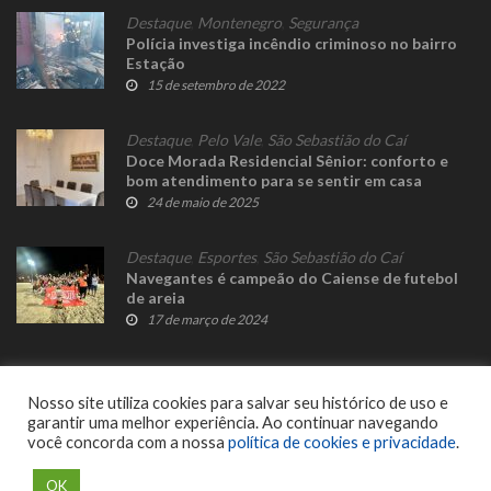
Destaque
,
Montenegro
,
Segurança
Polícia investiga incêndio criminoso no bairro
Estação
15 de setembro de 2022
Destaque
,
Pelo Vale
,
São Sebastião do Caí
Doce Morada Residencial Sênior: conforto e
bom atendimento para se sentir em casa
24 de maio de 2025
Destaque
,
Esportes
,
São Sebastião do Caí
Navegantes é campeão do Caiense de futebol
de areia
17 de março de 2024
Nosso site utiliza cookies para salvar seu histórico de uso e
garantir uma melhor experiência. Ao continuar navegando
você concorda com a nossa
política de cookies e privacidade
.
© 2023 Fato Novo - Todos os direitos reservados. Desenvolvido por
Delalibera
.
OK