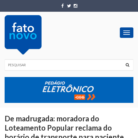
Toggl
navig
De madrugada: moradora do
Loteamento Popular reclama do
horário de transporte para paciente