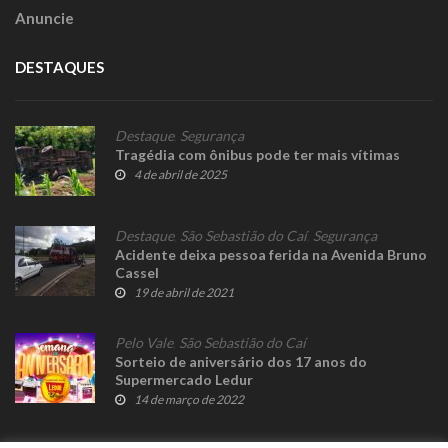
Anuncie
DESTAQUES
Destaque
,
Segurança
Tragédia com ônibus pode ter mais vítimas
4 de abril de 2025
Destaque
,
São Sebastião do Caí
,
Segurança
Acidente deixa pessoa ferida na Avenida Bruno
Cassel
19 de abril de 2021
Pelo Vale
,
São Sebastião do Caí
Sorteio de aniversário dos 17 anos do
Supermercado Ledur
14 de março de 2022