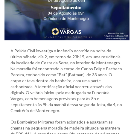
A Polícia Civil investiga o incêndio ocorrido na noite do
último sábado, dia 2, em torno de 23h15, em uma residência
da localidade de Costa da Serra, no interior de Montenegro.
Na moradia foi encontrado o corpo de Carlos Felipe Pacheco
Pereira, conhecido como “Bat” (Batman), de 33 anos. O
corpo estava dentro do banheiro, com uma parte
carbonizada. A identificação oficial ocorreu através das
digitais. O velório iniciou pela madrugada na Funerária
Vargas, com homenagens previstas para às 8h e
sepultamento às 9h da manhã dessa segunda-feira, dia 4, no
Cemitério de Montenegro.
Os Bombeiros Militares foram acionados e apagaram as
chamas na pequena moradia de madeira situada na margem
da ERS-411. A casa ficou destruída, restando de pé apenas