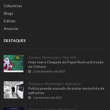
Colunistas
Blogs
Editais
Anuncie
DESTAQUES
Eventos
,
Montenegro
,
Pelo Vale
Hoje tem a Chegada do Papai Noel na Estação
da Cultura
12 de dezembro de 2022
Destaque
,
Montenegro
,
Segurança
Polícia prende acusado de matar motorista de
aplicativo
1 de fevereiro de 2022
Destaque
,
Eventos
,
Montenegro