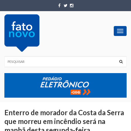
Toggl
navig
Enterro de morador da Costa da Serra
que morreu em incêndio será na
manhã desta segunda-feira