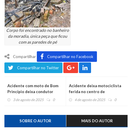
Corpo foi encontrado no banheiro
da moradia, única peça que ficou
com as paredes de pé
Compartilhar
Compartilhar no Facebook
Compartilhar no Twitter
Acidente com moto de Bom
Acidente deixa motociclista
Princípio deixa condutor
ferida no centro de
ferido na ERS-122 no Caí
Montenegro
3 de agosto de 2025
0
4 de agosto de 2025
0
SOBRE O AUTOR
MAIS DO AUTOR