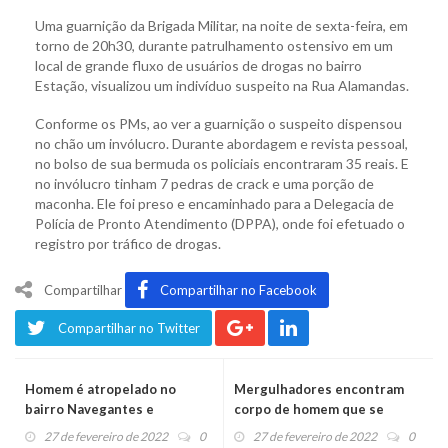
Uma guarnição da Brigada Militar, na noite de sexta-feira, em
torno de 20h30, durante patrulhamento ostensivo em um
local de grande fluxo de usuários de drogas no bairro
Estação, visualizou um indivíduo suspeito na Rua Alamandas.
Conforme os PMs, ao ver a guarnição o suspeito dispensou
no chão um invólucro. Durante abordagem e revista pessoal,
no bolso de sua bermuda os policiais encontraram 35 reais. E
no invólucro tinham 7 pedras de crack e uma porção de
maconha. Ele foi preso e encaminhado para a Delegacia de
Polícia de Pronto Atendimento (DPPA), onde foi efetuado o
registro por tráfico de drogas.
Compartilhar
Compartilhar no Facebook
Compartilhar no Twitter
Homem é atropelado no
Mergulhadores encontram
bairro Navegantes e
corpo de homem que se
motorista foge
afogou no Caí
27 de fevereiro de 2022
0
27 de fevereiro de 2022
0