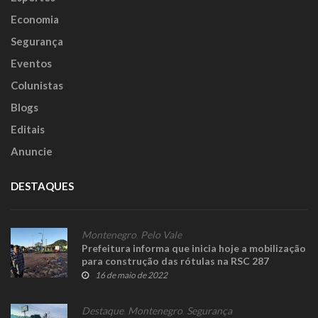
Economia
Segurança
Eventos
Colunistas
Blogs
Editais
Anuncie
DESTAQUES
Montenegro
,
Pelo Vale
Prefeitura informa que inicia hoje a mobilização
para construção das rótulas na RSC 287
16 de maio de 2022
Destaque
,
Montenegro
,
Segurança