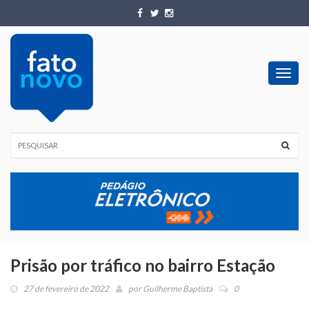
Toggl
navig
Prisão por tráfico no bairro Estação
27 de fevereiro de 2022
por
Guilherme Baptista
0