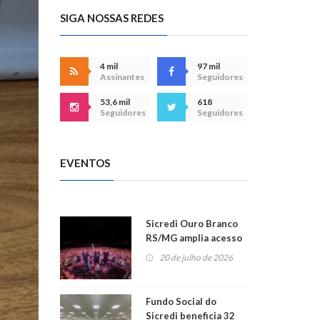
SIGA NOSSAS REDES
4 mil
97 mil
Assinantes
Seguidores
53,6 mil
618
Seguidores
Seguidores
EVENTOS
Sicredi Ouro Branco
RS/MG amplia acesso
ao show dos 45 anos
20 de julho de 2026
para mais associados
Fundo Social do
Sicredi beneficia 32