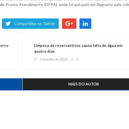
a de Pronto Atendimento (DPPA), onde foi autuado em flagrante pelo cri
Compartilhar no Twitter
corro
Limpeza de reservatórios causa falta de água em
quatro dias
5 de julho de 2022
0
MAIS DO AUTOR