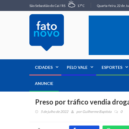
São Sebastião do Caí / RS
17°C
Quarta-feira, 22 de Ju
CIDADES
PELO VALE
ESPORTES
ANUNCIE
Preso por tráfico vendia drog
5 de julho de 2022
por
Guilherme Baptista
0