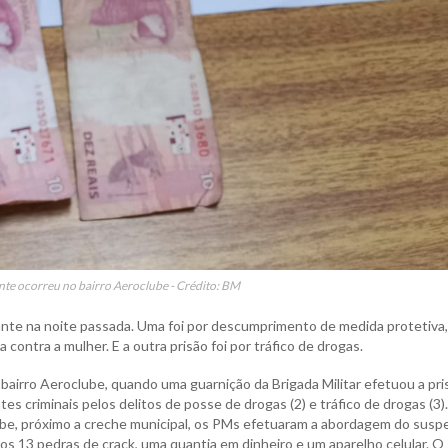
ante ocorreu no bairro Aeroclube - Crédito: BM
grante na noite passada. Uma foi por descumprimento de medida protetiva,
 contra a mulher. E a outra prisão foi por tráfico de drogas.
 bairro Aeroclube, quando uma guarnição da Brigada Militar efetuou a pri
s criminais pelos delitos de posse de drogas (2) e tráfico de drogas (3).
ube, próximo a creche municipal, os PMs efetuaram a abordagem do susp
os 13 pedras de crack, uma quantia em dinheiro e um aparelho celular. O