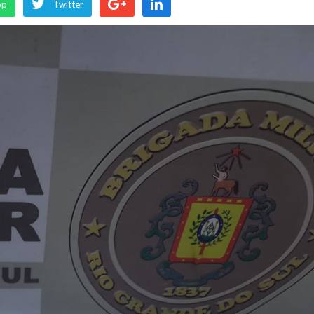
pp
Twitter