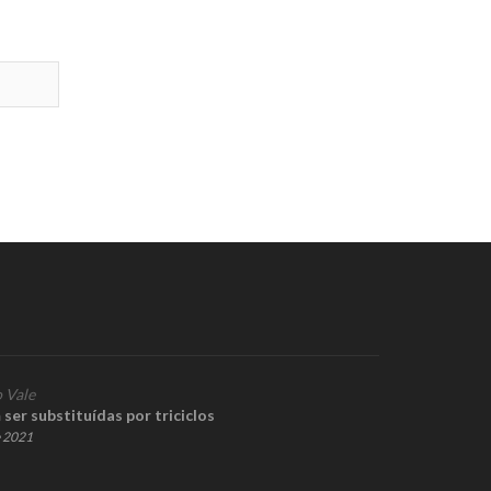
 Vale
er substituídas por triciclos
e 2021