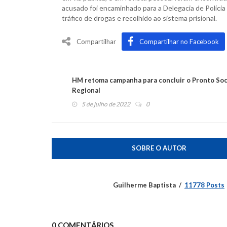
acusado foi encaminhado para a Delegacia de Políci
tráfico de drogas e recolhido ao sistema prisional.
Compartilhar
Compartilhar no Facebook
HM retoma campanha para concluir o Pronto So
Regional
5 de julho de 2022
0
SOBRE O AUTOR
Guilherme Baptista
11778 Posts
0 COMENTÁRIOS