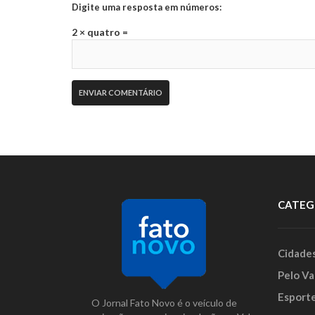
Digite uma resposta em números:
2 × quatro =
CATEG
Cidade
Pelo Va
Esport
O Jornal Fato Novo é o veículo de