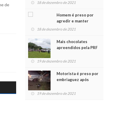
para crianças na
18 de dezembro de 2021
me de
Chegada do Papai Noel
Homem é preso por
agredir e manter
mulher em cárcere
18 de dezembro de 2021
privado
Mais chocolates
apreendidos pela PRF
são entregues a
crianças no Natal
19 de dezembro de 2021
Solidário
Motorista é preso por
embriaguez após
acidente com dois
feridos
19 de dezembro de 2021