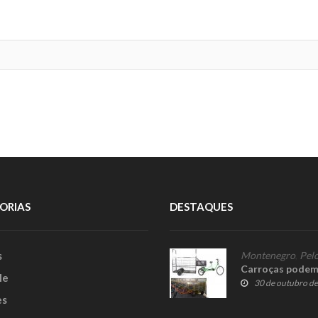
ORIAS
DESTAQUES
s
Montenegro
,
Pelo
Carroças podem s
le
30 de outubro d
es