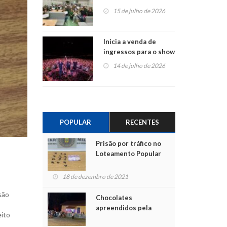
projetos em
15 de julho de 2026
Montenegro
Inicia a venda de
ingressos para o show
do Jota Quest nos 45
14 de julho de 2026
anos da Sicredi Ouro
Branco RS/MG
POPULAR
RECENTES
Prisão por tráfico no
Loteamento Popular
18 de dezembro de 2021
são
Chocolates
apreendidos pela
eito
Polícia são entregues