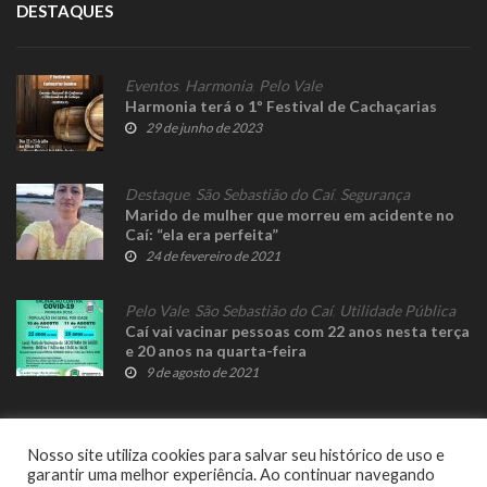
DESTAQUES
Eventos
,
Harmonia
,
Pelo Vale
Harmonia terá o 1º Festival de Cachaçarias
29 de junho de 2023
Destaque
,
São Sebastião do Caí
,
Segurança
Marido de mulher que morreu em acidente no
Caí: “ela era perfeita”
24 de fevereiro de 2021
Pelo Vale
,
São Sebastião do Caí
,
Utilidade Pública
Caí vai vacinar pessoas com 22 anos nesta terça
e 20 anos na quarta-feira
9 de agosto de 2021
Nosso site utiliza cookies para salvar seu histórico de uso e
garantir uma melhor experiência. Ao continuar navegando