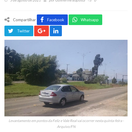
5 de agosto de 2021
por
Guilherme Baptista
0
Compartilhar
Facebook
Whatsapp
Twitter
Levantamento em pontos da Feliz e Vale Real vai ocorrer nesta quinta-feira -
Arquivo/FN