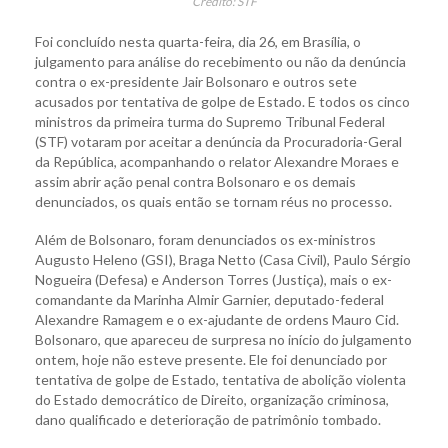
Crédito: STF
Foi concluído nesta quarta-feira, dia 26, em Brasília, o
julgamento para análise do recebimento ou não da denúncia
contra o ex-presidente Jair Bolsonaro e outros sete
acusados por tentativa de golpe de Estado. E todos os cinco
ministros da primeira turma do Supremo Tribunal Federal
(STF) votaram por aceitar a denúncia da Procuradoria-Geral
da República, acompanhando o relator Alexandre Moraes e
assim abrir ação penal contra Bolsonaro e os demais
denunciados, os quais então se tornam réus no processo.
Além de Bolsonaro, foram denunciados os ex-ministros
Augusto Heleno (GSI), Braga Netto (Casa Civil), Paulo Sérgio
Nogueira (Defesa) e Anderson Torres (Justiça), mais o ex-
comandante da Marinha Almir Garnier, deputado-federal
Alexandre Ramagem e o ex-ajudante de ordens Mauro Cid.
Bolsonaro, que apareceu de surpresa no início do julgamento
ontem, hoje não esteve presente. Ele foi denunciado por
tentativa de golpe de Estado, tentativa de abolição violenta
do Estado democrático de Direito, organização criminosa,
dano qualificado e deterioração de patrimônio tombado.