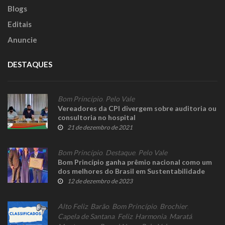
Blogs
Editais
Anuncie
DESTAQUES
Bom Princípio
,
Pelo Vale
Vereadores da CPI divergem sobre auditoria ou
consultoria no hospital
21 de dezembro de 2021
Bom Princípio
,
Destaque
,
Pelo Vale
Bom Princípio ganha prêmio nacional como um
dos melhores do Brasil em Sustentabilidade
12 de dezembro de 2023
Alto Feliz
,
Barão
,
Bom Princípio
,
Brochier
,
Capela de Santana
,
Feliz
,
Harmonia
,
Maratá
,