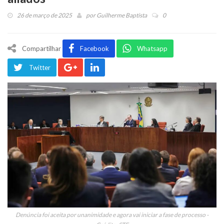
26 de março de 2025
por
Guilherme Baptista
0
Compartilhar
Facebook
Whatsapp
Twitter
Denúncia foi aceita por unanimidade e agora vai iniciar a fase de processo -