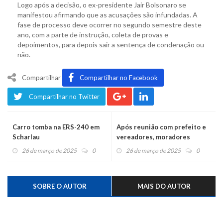
Logo após a decisão, o ex-presidente Jair Bolsonaro se
manifestou afirmando que as acusações são infundadas. A
fase de processo deve ocorrer no segundo semestre deste
ano, com a parte de instrução, coleta de provas e
depoimentos, para depois sair a sentença de condenação ou
não.
Compartilhar
Compartilhar no Facebook
Compartilhar no Twitter
Carro tomba na ERS-240 em
Após reunião com prefeito e
Scharlau
vereadores, moradores
bairro Navegantes vão ao
26 de março de 2025
0
26 de março de 2025
0
Ministério Público
SOBRE O AUTOR
MAIS DO AUTOR