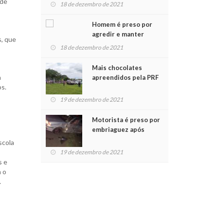
 de
para crianças na
18 de dezembro de 2021
Chegada do Papai Noel
Homem é preso por
agredir e manter
s, que
mulher em cárcere
18 de dezembro de 2021
privado
Mais chocolates
a
apreendidos pela PRF
os.
são entregues a
crianças no Natal
19 de dezembro de 2021
Solidário
Motorista é preso por
embriaguez após
acidente com dois
scola
feridos
19 de dezembro de 2021
s e
m o
.