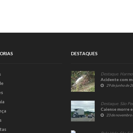
ORIAS
DESTAQUES
s
Destaque
,
Harmo
Acidente com m
le
29 de junho de 
es
ia
Destaque
,
São Pe
Caiense morre e
nça
23 de novembro 
s
tas