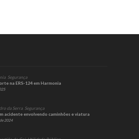
nia
,
Segurança
orte na ERS-124 em Harmonia
2025
dro da Serra
,
Segurança
m acidente envolvendo caminhões e viatura
de 2024