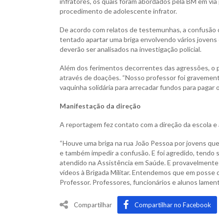
infratores, os quais foram abordados pela BM em via 
procedimento de adolescente infrator.
De acordo com relatos de testemunhas, a confusão oc
tentado apartar uma briga envolvendo vários jovens
deverão ser analisados na investigação policial.
Além dos ferimentos decorrentes das agressões, o 
através de doações. “Nosso professor foi gravemente
vaquinha solidária para arrecadar fundos para pagar 
Manifestação da direção
A reportagem fez contato com a direção da escola e 
“Houve uma briga na rua João Pessoa por jovens que n
e também impedir a confusão. E foi agredido, tendo s
atendido na Assistência em Saúde. E provavelmente
vídeos à Brigada Militar. Entendemos que em posse 
Professor. Professores, funcionários e alunos lamenta
Compartilhar
Compartilhar no Facebook