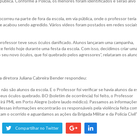
pública. Conforme a Polícia, os menores foram identificados e serão alvo
orreu na parte de fora da escola, em via pública, onde o professor teria
 e acabou sendo agredido. Vários vídeos foram postados em redes sociai
professor teve seus óculos danificado. Alunos lançaram uma campanha,
 ferido hoje durante uma festa da escola. Com isso, decidimos criar um
o seu novo óculos, que foi quebrado pelos agressores”, relataram os alun
a diretora Juliana Cabreira Bender respondeu:
ão são alunos da escola. E o Professor foi verificar se havia alunos da e
eus óculos quebrado. BO (boletim de ocorrência) foi feito, o Professor
 irá PML em Porto Alegre (sobre laudo médico). Passamos as informaçõe
dessas informações encontrarão os responsáveis pela violência feita co
m o ocorrido e aguardamos as ações da Brigada Militar e da Polícia Civil”
Compartilhar no Twitter