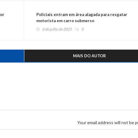
por
Policiais entram em área alagada para resgatar
motorista em carro submerso
6 de julho de 2025
0
MAIS DO AUTOR
Your email address will not be p