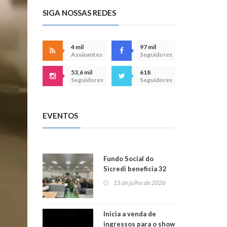
SIGA NOSSAS REDES
4 mil
97 mil
Assinantes
Seguidores
53,6 mil
618
Seguidores
Seguidores
EVENTOS
Fundo Social do
Sicredi beneficia 32
projetos em
15 de julho de 2026
Montenegro
Inicia a venda de
ingressos para o show