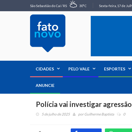
São Sebastião do Caí / RS
30°C
Sexta-feira, 17 de Jul
CIDADES
PELO VALE
ESPORTES
ANUNCIE
Polícia vai investigar agressã
5 de julho de 2025
por
Guilherme Baptista
0