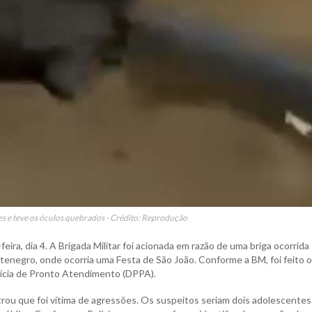
es e teve os óculos quebrados - Crédito: Reprodução
eira, dia 4. A Brigada Militar foi acionada em razão de uma briga ocorrida
tenegro, onde ocorria uma Festa de São João. Conforme a BM, foi feito o
lícia de Pronto Atendimento (DPPA).
strou que foi vítima de agressões. Os suspeitos seriam dois adolescentes