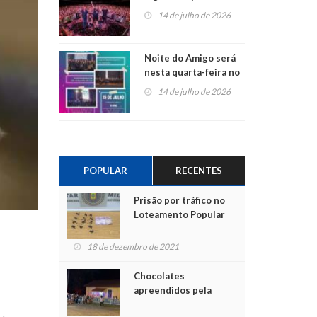
do Jota Quest nos 45
14 de julho de 2026
anos da Sicredi Ouro
Branco RS/MG
Noite do Amigo será
nesta quarta-feira no
Centro de Cultura de
14 de julho de 2026
São Sebastião do Caí
POPULAR
RECENTES
Prisão por tráfico no
Loteamento Popular
18 de dezembro de 2021
Chocolates
apreendidos pela
Polícia são entregues