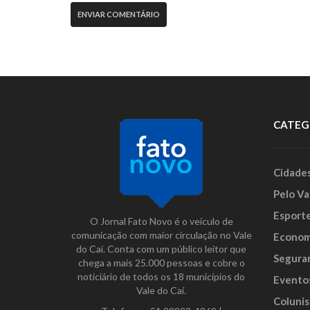
CATEG
Cidade
Pelo Va
Esport
O Jornal Fato Novo é o veículo de
comunicação com maior circulação no Vale
Econom
do Caí. Conta com um público leitor que
Segura
chega a mais 25.000 pessoas e cobre o
noticiário de todos os 18 municípios do
Evento
Vale do Caí.
Colunis