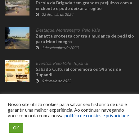
Escola da Brigada tem grandes prejuízos com a
enchente e pode deixar a região
22 de maio de 2024
Destaque
,
Montenegro
,
Pelo Vale
Zanatta protesta contra a mudança de pedágio
para Montenegro
1 de setembro de 2023
Eventos
,
Pelo Vale
,
Tupandi
Sábado Cultural comemora os 34 anos de
Tupandi
6 de maio de 2022
Nosso site utiliza cookies para salvar seu histórico de uso e
garantir uma melhor experiência. Ao continuar navegando
você concorda com a nossa
política de cookies e privacidade
.
© 2023 Fato Novo - Todos os direitos reservados. Desenvolvido por
Delalibera
.
OK