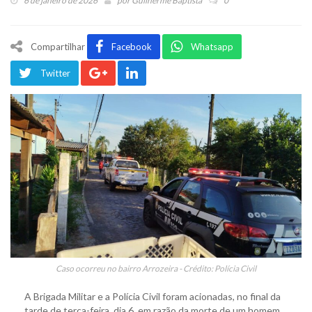
6 de janeiro de 2026
por
Guilherme Baptista
0
Compartilhar
Facebook
Whatsapp
Twitter
Caso ocorreu no bairro Arrozeira - Crédito: Polícia Civil
A Brigada Militar e a Polícia Civil foram acionadas, no final da
tarde de terça-feira, dia 6, em razão da morte de um homem