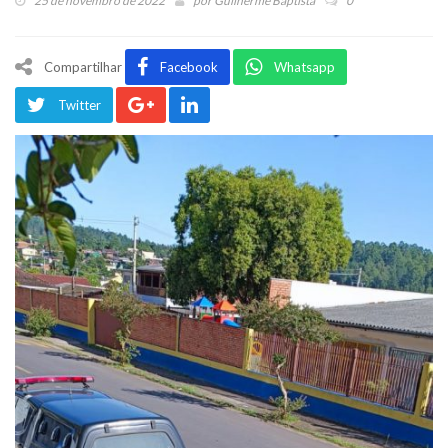
25 de novembro de 2022
por
Guilherme Baptista
0
Compartilhar
Facebook
Whatsapp
Twitter