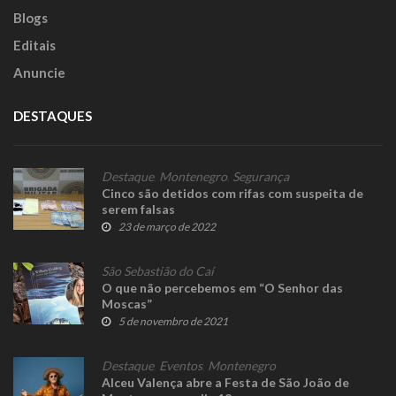
Blogs
Editais
Anuncie
DESTAQUES
Destaque
,
Montenegro
,
Segurança
Cinco são detidos com rifas com suspeita de
serem falsas
23 de março de 2022
São Sebastião do Caí
O que não percebemos em “O Senhor das
Moscas”
5 de novembro de 2021
Destaque
,
Eventos
,
Montenegro
Alceu Valença abre a Festa de São João de