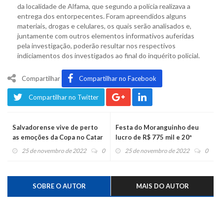
da localidade de Alfama, que segundo a polícia realizava a
entrega dos entorpecentes. Foram apreendidos alguns
materiais, drogas e celulares, os quais serão analisados e,
juntamente com outros elementos informativos auferidas
pela investigação, poderão resultar nos respectivos
indiciamentos dos investigados ao final do inquérito policial.
Compartilhar
Compartilhar no Facebook
Compartilhar no Twitter
Salvadorense vive de perto
Festa do Moranguinho deu
as emoções da Copa no Catar
lucro de R$ 775 mil e 20ª
edição será em 2023
25 de novembro de 2022
0
25 de novembro de 2022
0
SOBRE O AUTOR
MAIS DO AUTOR