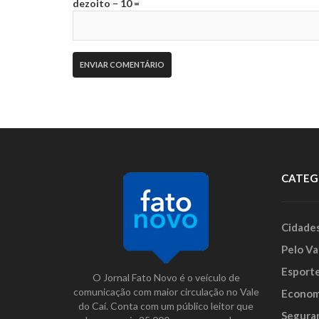
dezoito − 10 =
CATEG
Cidade
Pelo Va
Esport
O Jornal Fato Novo é o veículo de
comunicação com maior circulação no Vale
Econom
do Caí. Conta com um público leitor que
Segura