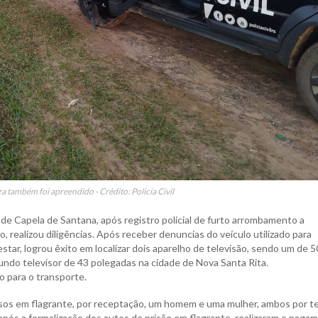
também foi apreendido - Crédito: Polícia Civil
ia de Capela de Santana, após registro policial de furto arrombamento a
o, realizou diligências. Após receber denuncias do veículo utilizado para
tar, logrou êxito em localizar dois aparelho de televisão, sendo um de 5
ndo televisor de 43 polegadas na cidade de Nova Santa Rita.
o para o transporte.
resos em flagrante, por receptação, um homem e uma mulher, ambos por 
, após a formalização dos autos de prisão em flagrante, realizaram o paga