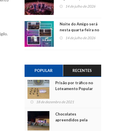
do Jota Quest nos 45
14 de julho de 2026
anos da Sicredi Ouro
Branco RS/MG
Noite do Amigo será
nesta quarta-feira no
gilo.
Centro de Cultura de
14 de julho de 2026
São Sebastião do Caí
POPULAR
RECENTES
Prisão por tráfico no
Loteamento Popular
18 de dezembro de 2021
Chocolates
apreendidos pela
Polícia são entregues