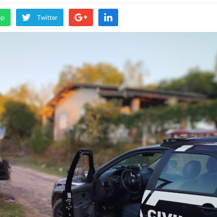
pp
Twitter