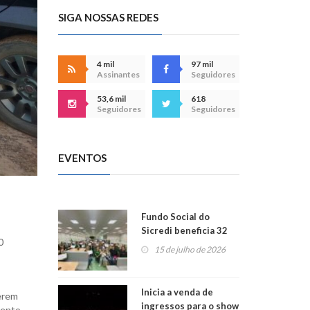
SIGA NOSSAS REDES
4 mil
97 mil
Assinantes
Seguidores
53,6 mil
618
Seguidores
Seguidores
EVENTOS
Fundo Social do
Sicredi beneficia 32
0
projetos em
15 de julho de 2026
Montenegro
Inicia a venda de
terem
ingressos para o show
mento