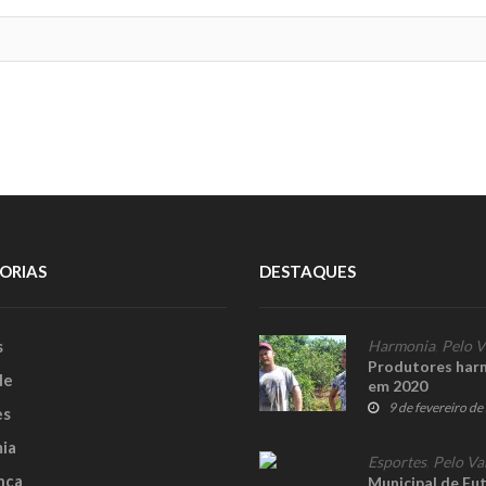
ORIAS
DESTAQUES
s
Harmonia
,
Pelo V
Produtores harm
le
em 2020
9 de fevereiro d
es
ia
Esportes
,
Pelo Va
nça
Municipal de Fut