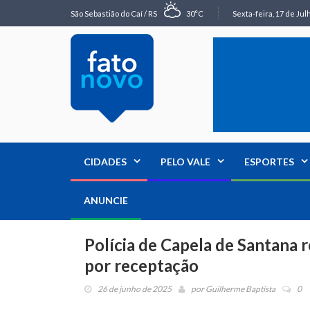
São Sebastião do Caí / RS
30°C
Sexta-feira, 17 de Jul
CIDADES
PELO VALE
ESPORTES
ANUNCIE
Polícia de Capela de Santana 
por receptação
26 de junho de 2025
por
Guilherme Baptista
0