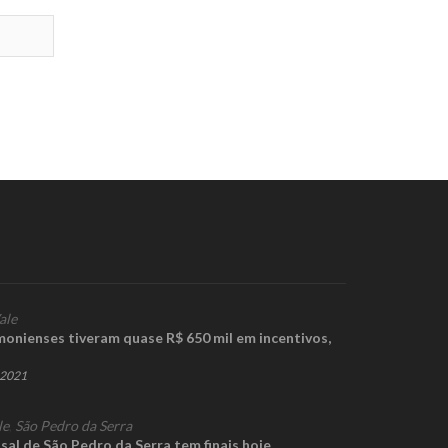
ale
onienses tiveram quase R$ 650 mil em incentivos,
e 2021
le
,
São Pedro da Serra
sal de São Pedro da Serra tem finais hoje