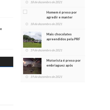
para crianças na
18 de dezembro de 2021
Chegada do Papai Noel
Homem é preso por
agredir e manter
mulher em cárcere
18 de dezembro de 2021
privado
se
Mais chocolates
apreendidos pela PRF
são entregues a
crianças no Natal
19 de dezembro de 2021
Solidário
Motorista é preso por
embriaguez após
acidente com dois
feridos
19 de dezembro de 2021