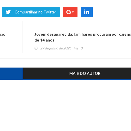
Compartilhar no Twitter
cio
Jovem desaparecida: familiares procuram por caien
de 14 anos
27 de junho de 2025
0
MAIS DO AUTOR