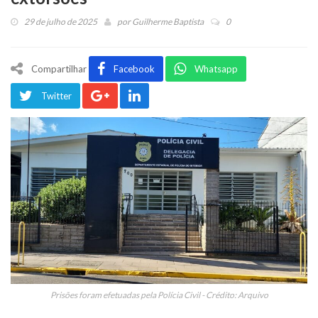
29 de julho de 2025
por
Guilherme Baptista
0
Compartilhar
Facebook
Whatsapp
Twitter
Prisões foram efetuadas pela Polícia Civil - Crédito: Arquivo