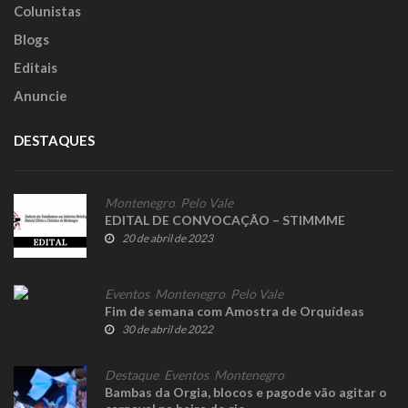
Colunistas
Blogs
Editais
Anuncie
DESTAQUES
Montenegro
,
Pelo Vale
EDITAL DE CONVOCAÇÃO – STIMMME
20 de abril de 2023
Eventos
,
Montenegro
,
Pelo Vale
Fim de semana com Amostra de Orquídeas
30 de abril de 2022
Destaque
,
Eventos
,
Montenegro
Bambas da Orgia, blocos e pagode vão agitar o