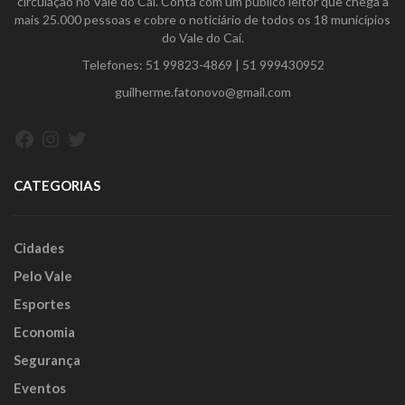
circulação no Vale do Caí. Conta com um público leitor que chega a
mais 25.000 pessoas e cobre o noticiário de todos os 18 municípios
do Vale do Caí.
Telefones:
51 99823-4869
|
51 999430952
guilherme.fatonovo@gmail.com
Facebook
Instagram
Twitter
CATEGORIAS
Cidades
Pelo Vale
Esportes
Economia
Segurança
Eventos