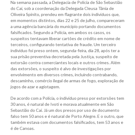
Na semana passada, a Delegacia de Polícia de São Sebastião
do Caí, sob a coordenação da Delegada Cleusa Tânia de
Oliveira Spinito, prendeu em flagrante dois indivíduos que,
em momentos distintos, dias 22 e 25 de julho, compareceram
a uma agência bancária do município portando documentos
falsificados. Segundo a Polícia, em ambos os casos, os
suspeitos tentavam liberar cartões de crédito em nome de
terceiros, configurando tentativa de fraude. Um terceiro
indivíduo foi preso ontem, segunda-feira, dia 28, após ter a
sua prisão preventiva decretada pela Justiça, suspeito de
extorsão contra comerciantes locais e outros crimes. Além
das extorsões, o suspeito é alvo de investigações por
envolvimento em diversos crimes, incluindo contrabando,
descaminho, comércio ilegal de armas de fogo, exploração de
jogos de azar e agiotagem.
De acordo com a Polícia, o indivíduo preso por extorsões tem
30 anos, é natural de Ivoti e morava atualmente em São
Sebastião do Caí. Já um dos presos por uso de documento
falso tem 50 anos e é natural de Porto Alegre. E o outro, que
também estava com documentos falsificados, tem 53 anos e
é de Canoas.