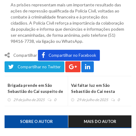
As prisões representam mais um importante resultado das
ações de repressão qualificada da Polícia Civil, voltadas ao
combate à criminalidade financeira e à proteção dos
cidadãos. A Polícia Civil reforça a importância da colaboração
da população e informa que denúncias e informações podem
ser encaminhadas, de forma anônima, pelo telefone (51)
98416-7738, via ligação ou WhatsApp.
Compartilhar
Compartilhar no Facebook
Compartilhar no Twitter
Brigada prende em São
Vai faltar luz em São
Sebastião do Caí suspeito de
Sebastião do Caí nesta
vários furtos e roubo
quarta-feira
29 de julho de 2025
0
29 de julho de 2025
0
SOBRE O AUTOR
MAIS DO AUTOR