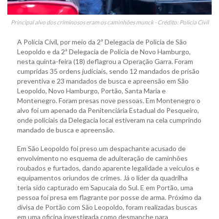
Principal alvo dos criminosos eram os caminhões munck - Crédito: Polícia Civil
A Polícia Civil, por meio da 2ª Delegacia de Polícia de São
Leopoldo e da 2ª Delegacia de Polícia de Novo Hamburgo,
nesta quinta-feira (18) deflagrou a Operação Garra. Foram
cumpridas 35 ordens judiciais, sendo 12 mandados de prisão
preventiva e 23 mandados de busca e apreensão em São
Leopoldo, Novo Hamburgo, Portão, Santa Maria e
Montenegro. Foram presas nove pessoas. Em Montenegro o
alvo foi um apenado da Penitenciária Estadual do Pesqueiro,
onde policiais da Delegacia local estiveram na cela cumprindo
mandado de busca e apreensão.
Em São Leopoldo foi preso um despachante acusado de
envolvimento no esquema de adulteração de caminhões
roubados e furtados, dando aparente legalidade a veículos e
equipamentos oriundos de crimes. Já o líder da quadrilha
teria sido capturado em Sapucaia do Sul. E em Portão, uma
pessoa foi presa em flagrante por posse de arma. Próximo da
divisa de Portão com São Leopoldo, foram realizadas buscas
em uma oficina investigada como desmanche para