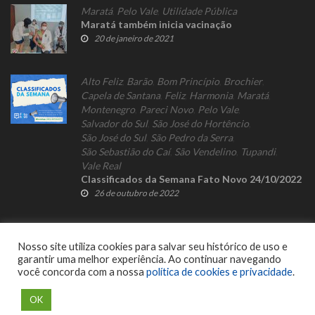
Maratá
,
Pelo Vale
,
Utilidade Pública
Maratá também inicia vacinação
20 de janeiro de 2021
Alto Feliz
,
Barão
,
Bom Princípio
,
Brochier
,
Capela de Santana
,
Feliz
,
Harmonia
,
Maratá
,
Montenegro
,
Pareci Novo
,
Pelo Vale
,
Salvador do Sul
,
São José do Hortêncio
,
São José do Sul
,
São Pedro da Serra
,
São Sebastião do Caí
,
São Vendelino
,
Tupandi
,
Vale Real
Classificados da Semana Fato Novo 24/10/2022
26 de outubro de 2022
Nosso site utiliza cookies para salvar seu histórico de uso e
garantir uma melhor experiência. Ao continuar navegando
você concorda com a nossa
política de cookies e privacidade
.
© 2023 Fato Novo - Todos os direitos reservados. Desenvolvido por
Delalibera
.
OK