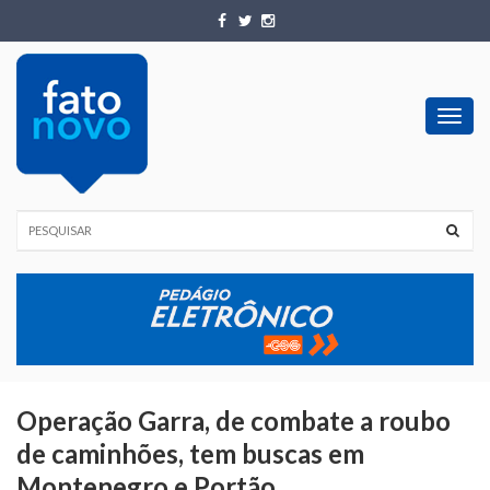
Toggl
navig
Operação Garra, de combate a roubo
de caminhões, tem buscas em
Montenegro e Portão