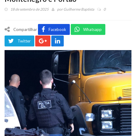
18 de setembro de 2025
por
Guilherme Baptista
0
Compartilhar
Facebook
Whatsapp
Twitter