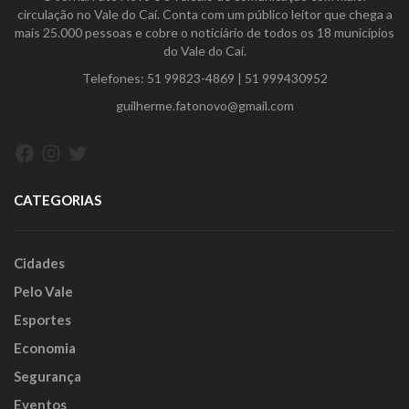
circulação no Vale do Caí. Conta com um público leitor que chega a
mais 25.000 pessoas e cobre o noticiário de todos os 18 municípios
do Vale do Caí.
Telefones:
51 99823-4869
|
51 999430952
guilherme.fatonovo@gmail.com
Facebook
Instagram
Twitter
CATEGORIAS
Cidades
Pelo Vale
Esportes
Economia
Segurança
Eventos