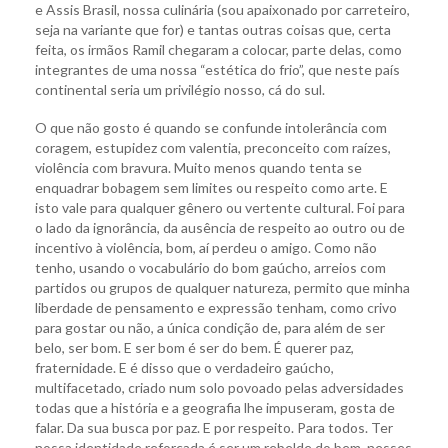
e Assis Brasil, nossa culinária (sou apaixonado por carreteiro,
seja na variante que for) e tantas outras coisas que, certa
feita, os irmãos Ramil chegaram a colocar, parte delas, como
integrantes de uma nossa “estética do frio”, que neste país
continental seria um privilégio nosso, cá do sul.
O que não gosto é quando se confunde intolerância com
coragem, estupidez com valentia, preconceito com raízes,
violência com bravura. Muito menos quando tenta se
enquadrar bobagem sem limites ou respeito como arte. E
isto vale para qualquer gênero ou vertente cultural. Foi para
o lado da ignorância, da ausência de respeito ao outro ou de
incentivo à violência, bom, aí perdeu o amigo. Como não
tenho, usando o vocabulário do bom gaúcho, arreios com
partidos ou grupos de qualquer natureza, permito que minha
liberdade de pensamento e expressão tenham, como crivo
para gostar ou não, a única condição de, para além de ser
belo, ser bom. E ser bom é ser do bem. É querer paz,
fraternidade. E é disso que o verdadeiro gaúcho,
multifacetado, criado num solo povoado pelas adversidades
todas que a história e a geografia lhe impuseram, gosta de
falar. Da sua busca por paz. E por respeito. Para todos. Ter
nossa identidade reforçada é ser um rebelde do bem, nesses