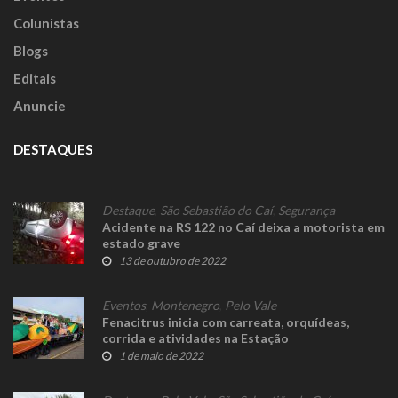
Colunistas
Blogs
Editais
Anuncie
DESTAQUES
Destaque
,
São Sebastião do Caí
,
Segurança
Acidente na RS 122 no Caí deixa a motorista em
estado grave
13 de outubro de 2022
Eventos
,
Montenegro
,
Pelo Vale
Fenacitrus inicia com carreata, orquídeas,
corrida e atividades na Estação
1 de maio de 2022