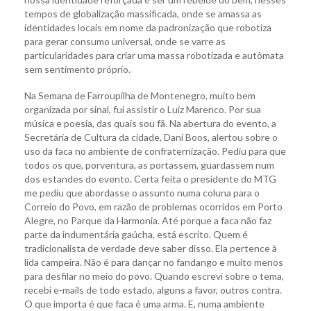
tempos de globalização massificada, onde se amassa as
identidades locais em nome da padronização que robotiza
para gerar consumo universal, onde se varre as
particularidades para criar uma massa robotizada e autômata
sem sentimento próprio.
Na Semana de Farroupilha de Montenegro, muito bem
organizada por sinal, fui assistir o Luiz Marenco. Por sua
música e poesia, das quais sou fã. Na abertura do evento, a
Secretária de Cultura da cidade, Dani Boos, alertou sobre o
uso da faca no ambiente de confraternização. Pediu para que
todos os que, porventura, as portassem, guardassem num
dos estandes do evento. Certa feita o presidente do MTG
me pediu que abordasse o assunto numa coluna para o
Correio do Povo, em razão de problemas ocorridos em Porto
Alegre, no Parque da Harmonia. Até porque a faca não faz
parte da indumentária gaúcha, está escrito. Quem é
tradicionalista de verdade deve saber disso. Ela pertence à
lida campeira. Não é para dançar no fandango e muito menos
para desfilar no meio do povo. Quando escrevi sobre o tema,
recebi e-mails de todo estado, alguns a favor, outros contra.
O que importa é que faca é uma arma. E, numa ambiente