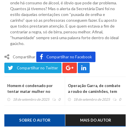
onde há consumo de álcool, é óbvio que pode dar problema.
Quantos já tivemos? Mas o alerta da Secretária Dani foi no
estilo daquelas orientações com “puxada de orelha e
carinho” que só as professoras conseguem fazer. Eu aposto
que todos prestaram atenção. E que quem estava a fim de
contrariar a regra, só de birra, pensou melhor. Afinal,
“humanidade” sempre será uma palavra forte dentro do ideal
gaúcho.
Compartilhar
Compartilhar no Facebook
Compartilhar no Twitter
Homem é condenado por
Operação Garra, de combate
tentar matar mulher no
a roubo de caminhões, tem
bairro Imigração
buscas em Montenegro e
18 de setembro de 2025
0
18 de setembro de 2025
0
Portão
SOBRE O AUTOR
MAIS DO AUTOR