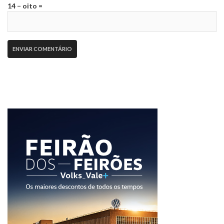
14 − oito =