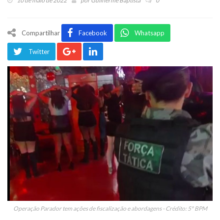
10 de maio de 2022
por
Guilherme Baptista
0
Compartilhar
Facebook
Whatsapp
Twitter
Operação Parador tem ações de fiscalização e abordagens - Crédito: 5º BPM