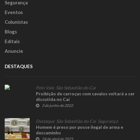
Segurança
Eventos
Colunistas
Blogs
Editais
Anuncie
DESTAQUES
Pelo Vale
,
São Sebastião do Caí
Proibição de carroças com cavalos voltará a ser
discutida no Caí
3 de junho de 2022
Destaque
,
São Sebastião do Caí
,
Segurança
Homem é preso por posse ilegal de arma e
descaminho
24 de abril de 2025