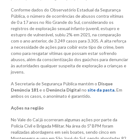
Conforme dados do Observatório Estadual da Segurança
Pública, o número de ocorrências de abusos contra vítimas
de 0 a 17 anos no Rio Grande do Sul, considerando os
registros de exploração sexual infanto-juvenil, estupro e
estupro de vulnerável, subiu 2% em 2021, na comparação
com o ano anterior, de 3.249 casos para 3.305. A alta reforça
a necessidade de ações para coibir este tipo de crime, bem
como para resgatar vítimas que possam estar sofrendo
abusos, além da conscientização dos gaúchos para denunciar
às autoridades qualquer suspeita de exploração a crianças e
jovens.
A Secretaria de Segurança Pública mantém o
Disque
Denúncia 181
e o
Denúncia Digital
no
site da pasta.
Em
ambos os casos, o anonimato é garantido.
Ações na região
No Vale do Caí já ocorreram algumas ações por parte da
Polícia Civil e Brigada Militar. Na área do 5º BPM foram
realizadas abordagens em seis boates, sendo cinco em
Montenegro e uma em São José do Sul, sendo abordadas 82