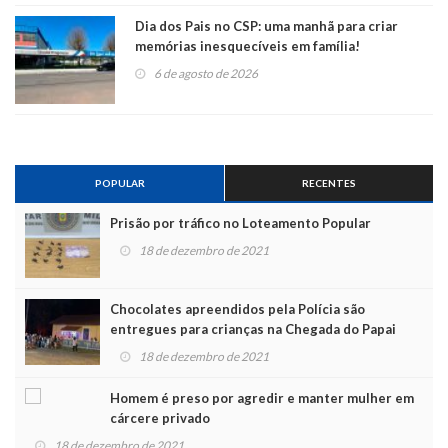
Dia dos Pais no CSP: uma manhã para criar
memórias inesquecíveis em família!
6 de agosto de 2026
POPULAR
RECENTES
Prisão por tráfico no Loteamento Popular
18 de dezembro de 2021
Chocolates apreendidos pela Polícia são
entregues para crianças na Chegada do Papai
Noel
18 de dezembro de 2021
Homem é preso por agredir e manter mulher em
cárcere privado
18 de dezembro de 2021