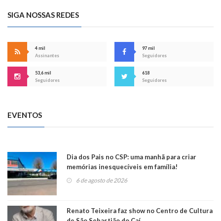
SIGA NOSSAS REDES
4 mil
97 mil
Assinantes
Seguidores
53,6 mil
618
Seguidores
Seguidores
EVENTOS
Dia dos Pais no CSP: uma manhã para criar
memórias inesquecíveis em família!
6 de agosto de 2026
Renato Teixeira faz show no Centro de Cultura
de São Sebastião do Caí