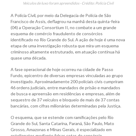
Veículos de luxo foram apreendidos - Crédito: Polícia Civil
A Polícia Civil, por meio da Delegacia de Polícia de São
Francisco de Assis, deflagrou na manhã desta quinta-feira
(04) a Operação Consortium II, no combate a um grande
esquema de comércio fraudulento de consórcios
identificado no Rio Grande do Sul. A ação de hoje é uma nova
etapa de uma investigação robusta que mira um esquema
criminoso altamente estruturado, em atuação contínua há
quase uma década.
A fase operacional de hoje ocorreu na cidade de Passo
Fundo, epicentro de diversas empresas vinculadas ao grupo
investigado. Aproximadamente 200 policiais civis cumpriram
46 ordens judiciais, entre mandados de prisão e mandados
de busca e apreensão em residências e empresas, além de
sequestro de 37 veículos e bloqueio de mais de 37 contas
bancárias, com cifras milionárias determinadas pela Justiça.
O esquema, que se estende com ramificações pelo Rio
Grande do Sul, Santa Catarina, Paraná, São Paulo, Mato
Grosso, Amazonas e Minas Gerais, é especializado em
estelionatos mediante falsas cotas de consórcio