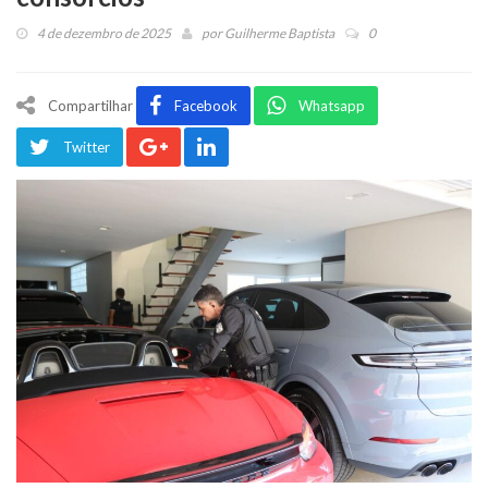
4 de dezembro de 2025
por
Guilherme Baptista
0
Compartilhar
Facebook
Whatsapp
Twitter