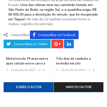
Estado.
Uma das vítimas teve seu caminhão furtado em
São Pedro do Butiá, na região Sul, e a quadrilha exigiu R$
80.000,00 para a devolução do veículo, que foi recuperado
No Vale do Caí também ocorreram furtos e
em Taquari.
roubos, seguidos de extorsão.
Compartilhar
Compartilhar no Facebook
Compartilhar no Twitter
Motorista de 79 anos morre
Três dias de combate a
após colisão entre carro e
incêndio em silo
caminhão na ERS-452
14 de julho de 2025
0
14 de julho de 2025
0
SOBRE O AUTOR
MAIS DO AUTOR