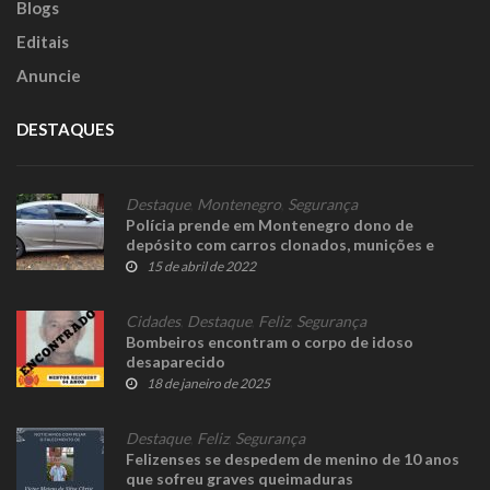
Blogs
Editais
Anuncie
DESTAQUES
Destaque
,
Montenegro
,
Segurança
Polícia prende em Montenegro dono de
depósito com carros clonados, munições e
explosivos
15 de abril de 2022
Cidades
,
Destaque
,
Feliz
,
Segurança
Bombeiros encontram o corpo de idoso
desaparecido
18 de janeiro de 2025
Destaque
,
Feliz
,
Segurança
Felizenses se despedem de menino de 10 anos
que sofreu graves queimaduras