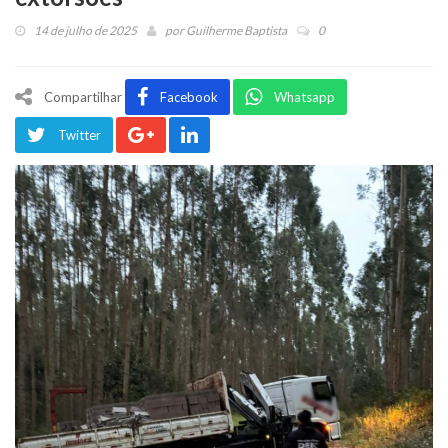
14 de julho de 2025
por
Guilherme Baptista
0
Compartilhar
Facebook
Whatsapp
Twitter