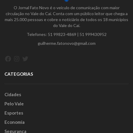
O Jornal Fato Novo é o veículo de comunicação com maior
circulação no Vale do Caí. Conta com um público leitor que chega a
mais 25.000 pessoas e cobre o noticiário de todos os 18 municípios
do Vale do Caí.
Telefones:
51 99823-4869
|
51 999430952
guilherme.fatonovo@gmail.com
Facebook
Instagram
Twitter
CATEGORIAS
Cidades
Pelo Vale
Esportes
Economia
Segurança