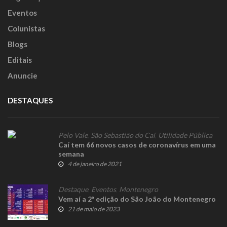
Eventos
Colunistas
Blogs
Editais
Anuncie
DESTAQUES
Pelo Vale
,
São Sebastião do Caí
,
Utilidade Pública
Caí tem 66 novos casos de coronavírus em uma
semana
4 de janeiro de 2021
Destaque
,
Eventos
,
Montenegro
Vem aí a 2ª edição do São João do Montenegro
21 de maio de 2023