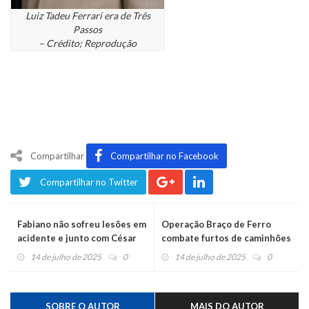
Luiz Tadeu Ferrari era de Três
Passos
– Crédito; Reprodução
Compartilhar
Compartilhar no Facebook
Compartilhar no Twitter
Fabiano não sofreu lesões em
Operação Braço de Ferro
acidente e junto com César
combate furtos de caminhões
Menotti será uma das
munck e extorsões
14 de julho de 2025
0
14 de julho de 2025
0
atrações da Festa do
Moranguinho
SOBRE O AUTOR
MAIS DO AUTOR