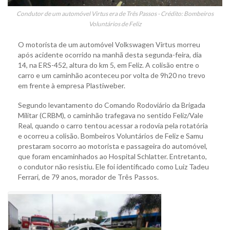
Condutor de um automóvel Virtus era de Três Passos - Crédito: Bombeiros
Voluntários de Feliz
O motorista de um automóvel Volkswagen Virtus morreu
após acidente ocorrido na manhã desta segunda-feira, dia
14, na ERS-452, altura do km 5, em Feliz. A colisão entre o
carro e um caminhão aconteceu por volta de 9h20 no trevo
em frente à empresa Plastiweber.
Segundo levantamento do Comando Rodoviário da Brigada
Militar (CRBM), o caminhão trafegava no sentido Feliz/Vale
Real, quando o carro tentou acessar a rodovia pela rotatória
e ocorreu a colisão. Bombeiros Voluntários de Feliz e Samu
prestaram socorro ao motorista e passageira do automóvel,
que foram encaminhados ao Hospital Schlatter. Entretanto,
o condutor não resistiu. Ele foi identificado como Luiz Tadeu
Ferrari, de 79 anos, morador de Três Passos.