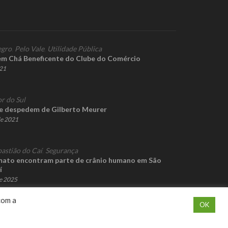
gro
,
Pelo Vale
,
Utilidade Pública
m Chá Beneficente do Clube do Comércio
021
r do Sul
e despedem de Gilberto Meurer
de 2021
bastião do Caí
,
Segurança
mato encontram parte de crânio humano em São
í
e 2025
com a
OK