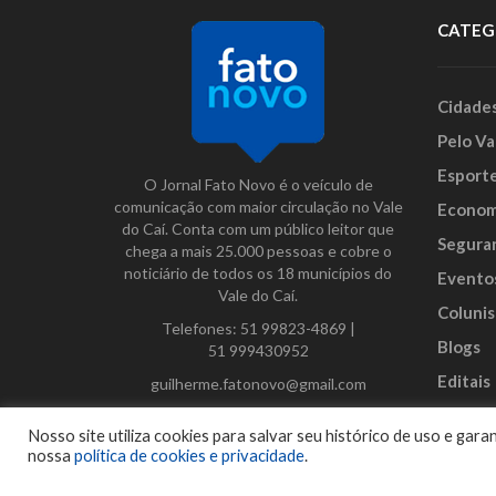
CATEG
Cidade
Pelo Va
Esport
O Jornal Fato Novo é o veículo de
comunicação com maior circulação no Vale
Econom
do Caí. Conta com um público leitor que
Segura
chega a mais 25.000 pessoas e cobre o
noticiário de todos os 18 municípios do
Evento
Vale do Caí.
Colunis
Telefones:
51 99823-4869
|
Blogs
51 999430952
Editais
guilherme.fatonovo@gmail.com
Anunci
Facebook
Instagram
Twitter
Nosso site utiliza cookies para salvar seu histórico de uso e ga
nossa
política de cookies e privacidade
.