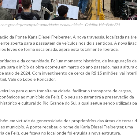
com grande presença de autoridades e comunidade - Crédito: Vale Feliz FM
ão da Ponte Karla Diesel Freiberger. A nova travessia, localizada na áre
ialmente aberta para a passagem de veículos nos dois sentidos. A nova ligaç
los leves de forma escalonada, agora está totalmente liberada.
oridades e da comunidade. Foi um momento histórico, de inauguração da
tura para o início da obra ocorreu em março do ano passado, mas a altura 
e maio de 2024. Com investimento de cerca de R$ 15 milhões, vai interli
tiel, Vale do Lobo e Roncador.
eículos para quem transita na cidade, facilitar o transporte de cargas,
onômicos ao município de Feliz. E o seu uso garantirá a preservação da
istórico e cultural do Rio Grande do Sul, a qual segue sendo utilizada pa
mbém em virtude da generosidade dos proprietários das áreas de terras 
ao município. A ponte recebeu o nome de Karla Diesel Freiberger, uma
 de Feliz, que ficava no local onde foi erguida a nova estrutura.