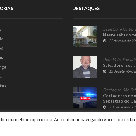
ORIAS
DESTAQUES
s
Eventos
,
Montene
Neste sábado te
le
22 de maio de 2
es
ia
Pelo Vale
,
Salvado
Salvadorenses s
nça
13 de setembro 
s
tas
Destaque
,
São Se
Cortadores de 
Sebastião do Ca
5 de novembro d
e
rantir uma melhor experiência. Ao continuar navegando você concorda 