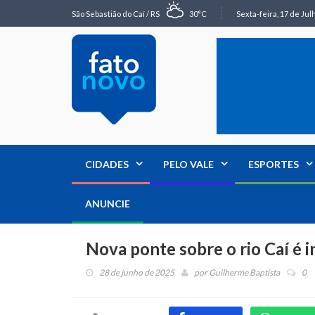
São Sebastião do Caí / RS
30°C
Sexta-feira, 17 de Jul
CIDADES
PELO VALE
ESPORTES
ANUNCIE
Nova ponte sobre o rio Caí é 
28 de junho de 2025
por
Guilherme Baptista
0