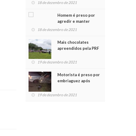
para crianças na
18 de dezembro de 2021
Chegada do Papai Noel
Homem é preso por
agredir e manter
mulher em cárcere
18 de dezembro de 2021
privado
Mais chocolates
apreendidos pela PRF
são entregues a
crianças no Natal
19 de dezembro de 2021
Solidário
Motorista é preso por
embriaguez após
acidente com dois
feridos
19 de dezembro de 2021