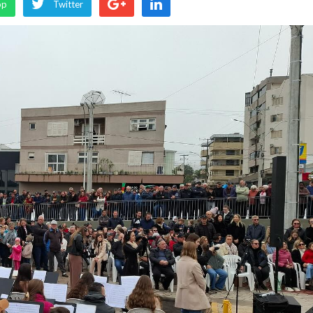
pp
Twitter