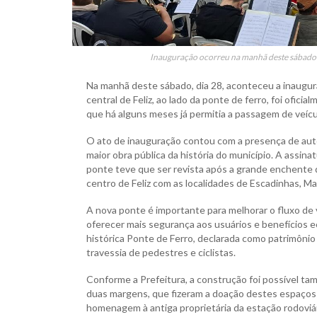
Inauguração ocorreu na manhã deste sábado 
Na manhã deste sábado, dia 28, aconteceu a inauguraç
central de Feliz, ao lado da ponte de ferro, foi ofic
que há alguns meses já permitia a passagem de veícu
O ato de inauguração contou com a presença de aut
maior obra pública da história do município. A assina
ponte teve que ser revista após a grande enchente d
centro de Feliz com as localidades de Escadinhas, Ma
A nova ponte é importante para melhorar o fluxo de v
oferecer mais segurança aos usuários e benefícios ec
histórica Ponte de Ferro, declarada como patrimônio h
travessia de pedestres e ciclistas.
Conforme a Prefeitura, a construção foi possível ta
duas margens, que fizeram a doação destes espaços 
homenagem à antiga proprietária da estação rodoviária