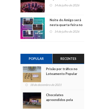
do Jota Quest nos 45
14 de julho de 2026
anos da Sicredi Ouro
Branco RS/MG
Noite do Amigo será
nesta quarta-feira no
Centro de Cultura de
14 de julho de 2026
São Sebastião do Caí
POPULAR
RECENTES
Prisão por tráfico no
Loteamento Popular
18 de dezembro de 2021
Chocolates
apreendidos pela
Polícia são entregues