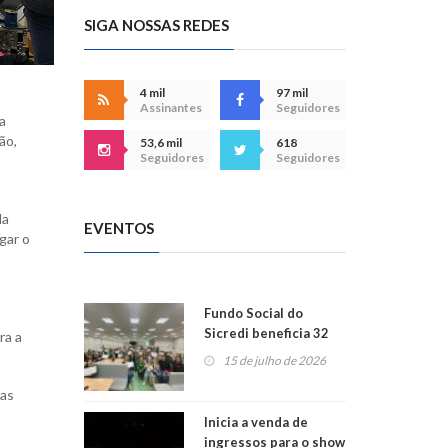
SIGA NOSSAS REDES
4 mil
97 mil
Assinantes
Seguidores
a
ão,
53,6 mil
618
Seguidores
Seguidores
da
EVENTOS
gar o
Fundo Social do
Sicredi beneficia 32
ra a
projetos em
15 de julho de 2026
Montenegro
das
Inicia a venda de
ingressos para o show