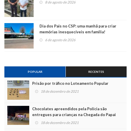
8 de agosto de 2026
Dia dos Pais no CSP: uma manhã para criar
memórias inesquecíveis em família!
6 de agosto de 2026
POPULAR
RECENTES
Prisão por tráfico no Loteamento Popular
18 de dezembro de 2021
Chocolates apreendidos pela Polícia são
entregues para crianças na Chegada do Papai
Noel
18 de dezembro de 2021