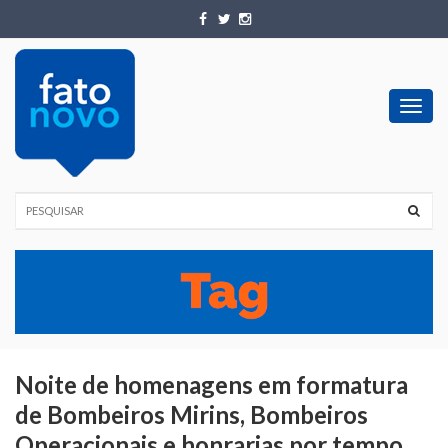
Toggl
navig
Noite de homenagens em formatura
de Bombeiros Mirins, Bombeiros
Operacionais e honrarias por tempo