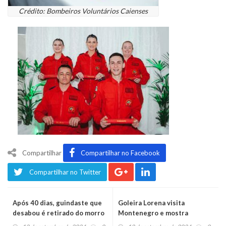
Crédito: Bombeiros Voluntários Caienses
Compartilhar
Compartilhar no Facebook
Compartilhar no Twitter
Após 40 dias, guindaste que
Goleira Lorena visita
desabou é retirado do morro
Montenegro e mostra
São João
medalha olímpica da Seleção