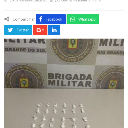
23 de novembro de 2025
por
Guilherme Baptista
0
Compartilhar
Facebook
Whatsapp
Twitter