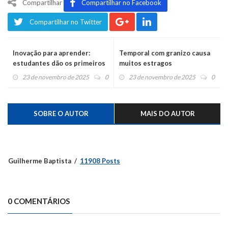
Compartilhar
Compartilhar no Facebook
Compartilhar no Twitter
Inovação para aprender:
Temporal com granizo causa
estudantes dão os primeiros
muitos estragos
passos no mundo da robótica
23 de novembro de 2025
0
23 de novembro de 2025
0
SOBRE O AUTOR
MAIS DO AUTOR
Guilherme Baptista
11908 Posts
0 COMENTÁRIOS