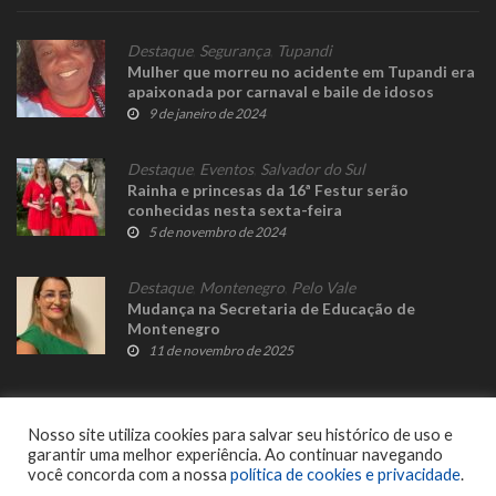
Destaque
,
Segurança
,
Tupandi
Mulher que morreu no acidente em Tupandi era
apaixonada por carnaval e baile de idosos
9 de janeiro de 2024
Destaque
,
Eventos
,
Salvador do Sul
Rainha e princesas da 16ª Festur serão
conhecidas nesta sexta-feira
5 de novembro de 2024
Destaque
,
Montenegro
,
Pelo Vale
Mudança na Secretaria de Educação de
Montenegro
11 de novembro de 2025
Nosso site utiliza cookies para salvar seu histórico de uso e
garantir uma melhor experiência. Ao continuar navegando
você concorda com a nossa
política de cookies e privacidade
.
© 2023 Fato Novo - Todos os direitos reservados. Desenvolvido por