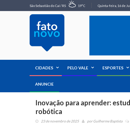
São Sebastião do Caí / RS
19°C
Quinta-feira, 16 de Ju
CIDADES
PELO VALE
ESPORTES
ANUNCIE
Inovação para aprender: estu
robótica
23 de novembro de 2025
por
Guilherme Baptista