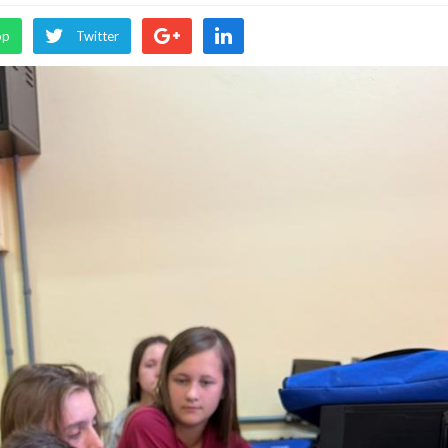
pp
Twitter