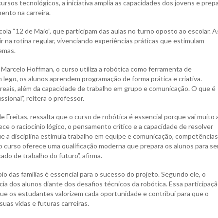
rsos tecnológicos, a iniciativa amplia as capacidades dos jovens e prep
ento na carreira.
cola “12 de Maio”, que participam das aulas no turno oposto ao escolar. A
na rotina regular, vivenciando experiências práticas que estimulam
emas.
Marcelo Hoffman, o curso utiliza a robótica como ferramenta de
 lego, os alunos aprendem programação de forma prática e criativa.
reais, além da capacidade de trabalho em grupo e comunicação. O que é
sional”, reitera o professor.
 Freitas, ressalta que o curso de robótica é essencial porque vai muito 
ece o raciocínio lógico, o pensamento crítico e a capacidade de resolver
ue a disciplina estimula trabalho em equipe e comunicação, competência
, o curso oferece uma qualificação moderna que prepara os alunos para s
do de trabalho do futuro”, afirma.
o das famílias é essencial para o sucesso do projeto. Segundo ele, o
ncia dos alunos diante dos desafios técnicos da robótica. Essa participaç
que os estudantes valorizem cada oportunidade e contribui para que o
uas vidas e futuras carreiras.