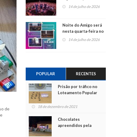
do Jota Quest nos 45
14 de julho de 2026
anos da Sicredi Ouro
Branco RS/MG
Noite do Amigo será
nesta quarta-feira no
Centro de Cultura de
14 de julho de 2026
São Sebastião do Caí
POPULAR
RECENTES
Prisão por tráfico no
Loteamento Popular
18 de dezembro de 2021
so de
 e
Chocolates
apreendidos pela
Polícia são entregues