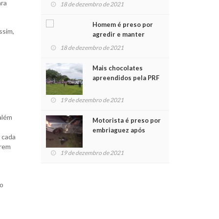
para crianças na
ara
18 de dezembro de 2021
Chegada do Papai Noel
Homem é preso por
ssim,
agredir e manter
mulher em cárcere
18 de dezembro de 2021
privado
Mais chocolates
apreendidos pela PRF
são entregues a
crianças no Natal
19 de dezembro de 2021
Solidário
além
Motorista é preso por
embriaguez após
s cada
acidente com dois
erem
feridos
19 de dezembro de 2021
ão