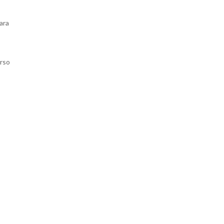
ara
urso