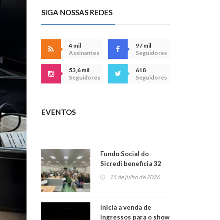
SIGA NOSSAS REDES
4 mil
97 mil
Assinantes
Seguidores
53,6 mil
618
Seguidores
Seguidores
EVENTOS
Fundo Social do
Sicredi beneficia 32
projetos em
15 de julho de 2026
Montenegro
Inicia a venda de
ingressos para o show