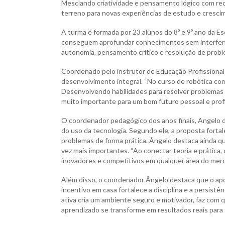
Mesclando criatividade e pensamento lógico com recu
terreno para novas experiências de estudo e crescim
A turma é formada por 23 alunos do 8º e 9º ano da Es
conseguem aprofundar conhecimentos sem interferir 
autonomia, pensamento crítico e resolução de probl
Coordenado pelo instrutor de Educação Profissional 
desenvolvimento integral. “No curso de robótica com
Desenvolvendo habilidades para resolver problemas 
muito importante para um bom futuro pessoal e profis
O coordenador pedagógico dos anos finais, Angelo de
do uso da tecnologia. Segundo ele, a proposta fortal
problemas de forma prática. Ângelo destaca ainda q
vez mais importantes. “Ao conectar teoria e prática
inovadores e competitivos em qualquer área do merca
Além disso, o coordenador Ângelo destaca que o apoi
incentivo em casa fortalece a disciplina e a persistê
ativa cria um ambiente seguro e motivador, faz com 
aprendizado se transforme em resultados reais para s