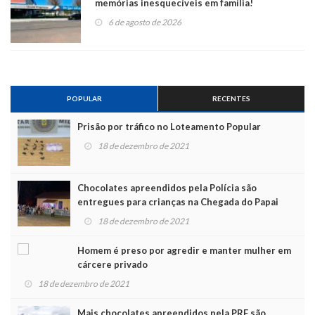
memórias inesquecíveis em família!
6 de agosto de 2026
POPULAR
RECENTES
Prisão por tráfico no Loteamento Popular
18 de dezembro de 2021
Chocolates apreendidos pela Polícia são
entregues para crianças na Chegada do Papai
Noel
18 de dezembro de 2021
Homem é preso por agredir e manter mulher em
cárcere privado
18 de dezembro de 2021
Mais chocolates apreendidos pela PRF são