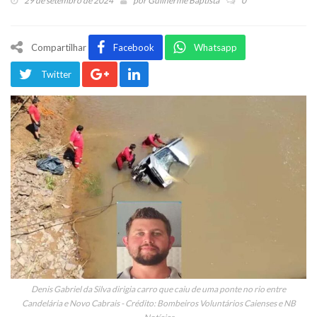
29 de setembro de 2024
por
Guilherme Baptista
0
Compartilhar
Facebook
Whatsapp
Twitter
Denis Gabriel da Silva dirigia carro que caiu de uma ponte no rio entre
Candelária e Novo Cabrais - Crédito: Bombeiros Voluntários Caienses e NB