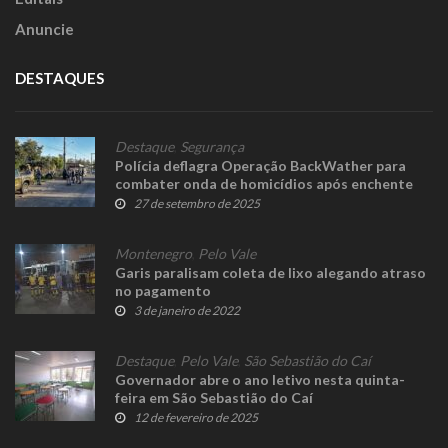
Anuncie
DESTAQUES
Destaque
,
Segurança
Polícia deflagra Operação BackWather para
combater onda de homicídios após enchente
27 de setembro de 2025
Montenegro
,
Pelo Vale
Garis paralisam coleta de lixo alegando atraso
no pagamento
3 de janeiro de 2022
Destaque
,
Pelo Vale
,
São Sebastião do Caí
Governador abre o ano letivo nesta quinta-
feira em São Sebastião do Caí
12 de fevereiro de 2025