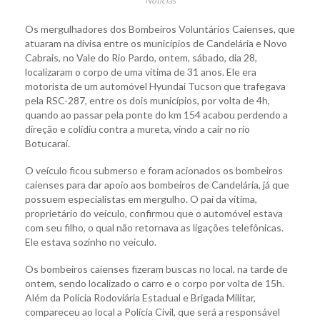
Notícias
Os mergulhadores dos Bombeiros Voluntários Caienses, que
atuaram na divisa entre os municípios de Candelária e Novo
Cabrais, no Vale do Rio Pardo, ontem, sábado, dia 28,
localizaram o corpo de uma vítima de 31 anos. Ele era
motorista de um automóvel Hyundai Tucson que trafegava
pela RSC-287, entre os dois municípios, por volta de 4h,
quando ao passar pela ponte do km 154 acabou perdendo a
direção e colidiu contra a mureta, vindo a cair no rio
Botucaraí.
O veículo ficou submerso e foram acionados os bombeiros
caienses para dar apoio aos bombeiros de Candelária, já que
possuem especialistas em mergulho. O pai da vítima,
proprietário do veículo, confirmou que o automóvel estava
com seu filho, o qual não retornava as ligações telefônicas.
Ele estava sozinho no veículo.
Os bombeiros caienses fizeram buscas no local, na tarde de
ontem, sendo localizado o carro e o corpo por volta de 15h.
Além da Polícia Rodoviária Estadual e Brigada Militar,
compareceu ao local a Polícia Civil, que será a responsável