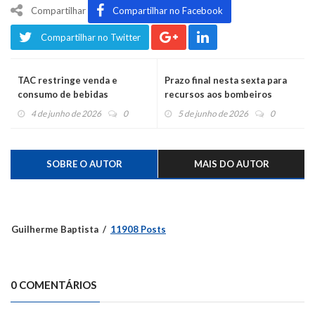
Compartilhar
Compartilhar no Facebook
Compartilhar no Twitter
TAC restringe venda e
Prazo final nesta sexta para
consumo de bebidas
recursos aos bombeiros
alcoólicas em postos 24
voluntários
4 de junho de 2026
0
5 de junho de 2026
0
horas de Montenegro
SOBRE O AUTOR
MAIS DO AUTOR
Guilherme Baptista
11908 Posts
0 COMENTÁRIOS