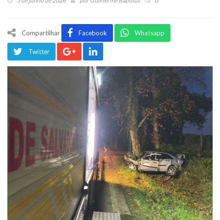
5 de junho de 2026
por
Guilherme Baptista
0
Compartilhar
Facebook
Whatsapp
Twitter