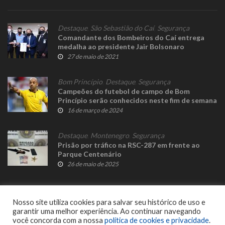
Destaque
,
São Sebastião do Caí
,
Segurança
Comandante dos Bombeiros do Caí entrega
medalha ao presidente Jair Bolsonaro
27 de maio de 2021
Bom Princípio
,
Destaque
,
Segurança
Campeões do futebol de campo de Bom
Princípio serão conhecidos neste fim de semana
16 de março de 2024
Destaque
,
Montenegro
,
Segurança
Prisão por tráfico na RSC-287 em frente ao
Parque Centenário
26 de maio de 2025
Nosso site utiliza cookies para salvar seu histórico de uso e
garantir uma melhor experiência. Ao continuar navegando
você concorda com a nossa
política de cookies e privacidade
.