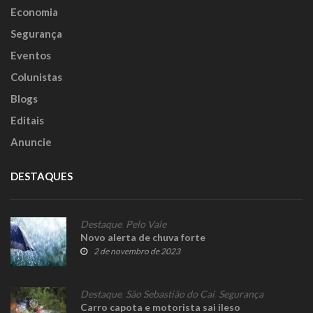
Economia
Segurança
Eventos
Colunistas
Blogs
Editais
Anuncie
DESTAQUES
Destaque
,
Pelo Vale
Novo alerta de chuva forte
2 de novembro de 2023
Destaque
,
São Sebastião do Caí
,
Segurança
Carro capota e motorista sai ileso