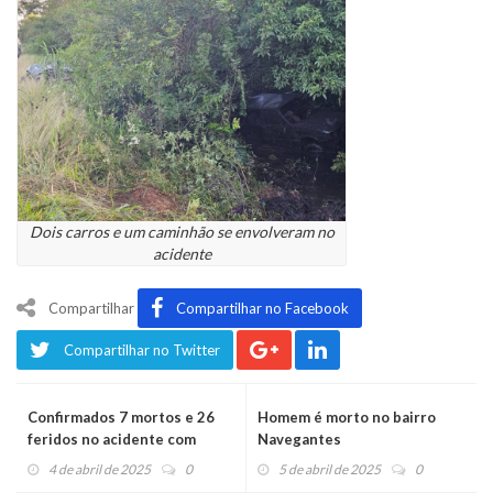
Dois carros e um caminhão se envolveram no
acidente
Compartilhar
Compartilhar no Facebook
Compartilhar no Twitter
Confirmados 7 mortos e 26
Homem é morto no bairro
feridos no acidente com
Navegantes
ônibus de estudantes
4 de abril de 2025
0
5 de abril de 2025
0