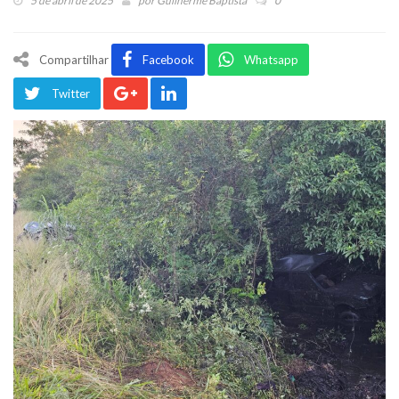
5 de abril de 2025
por
Guilherme Baptista
0
Compartilhar
Facebook
Whatsapp
Twitter