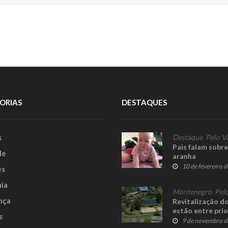
ORIAS
DESTAQUES
s
Destaque
,
Pelo V
Pais falam sobre
le
aranha
10 de fevereiro 
es
ia
Montenegro
,
Pelo
nça
Revitalização do
estão entre pri
s
9 de novembro d