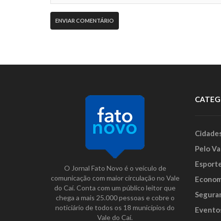
CATEG
Cidade
Pelo Va
Esport
O Jornal Fato Novo é o veículo de
comunicação com maior circulação no Vale
Econom
do Caí. Conta com um público leitor que
Segura
chega a mais 25.000 pessoas e cobre o
noticiário de todos os 18 municípios do
Evento
Vale do Caí.