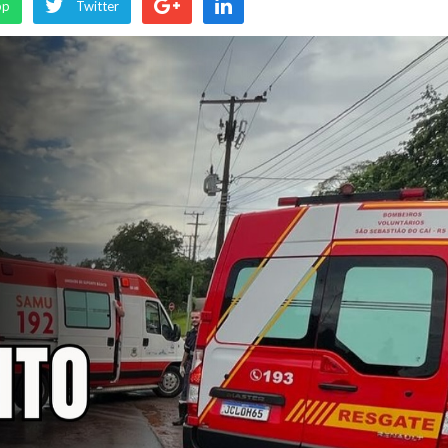
pp
Twitter