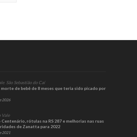
ale
,
São Sebastião do Caí
 morte de bebê de 8 meses que teria sido picado por
de 2026
 Vale
 Centenário, rótulas na RS 287 e melhorias nas ruas
oridades de Zanatta para 2022
e 2021