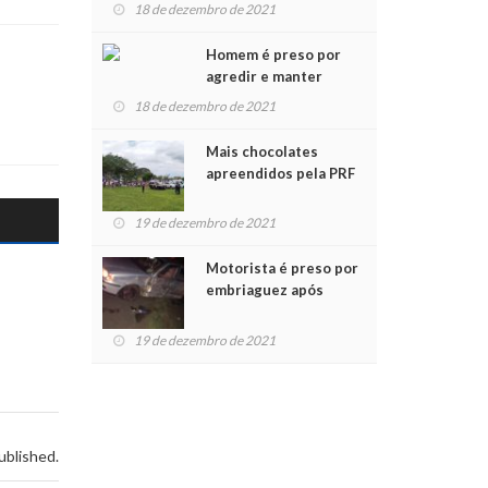
para crianças na
18 de dezembro de 2021
Chegada do Papai Noel
Homem é preso por
agredir e manter
mulher em cárcere
18 de dezembro de 2021
privado
Mais chocolates
apreendidos pela PRF
são entregues a
crianças no Natal
19 de dezembro de 2021
Solidário
Motorista é preso por
embriaguez após
acidente com dois
feridos
19 de dezembro de 2021
ublished.