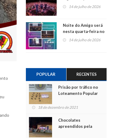
do Jota Quest nos 45
14 de julho de 2026
anos da Sicredi Ouro
Branco RS/MG
Noite do Amigo será
nesta quarta-feira no
Centro de Cultura de
14 de julho de 2026
São Sebastião do Caí
POPULAR
RECENTES
ento
Prisão por tráfico no
Loteamento Popular
reu
18 de dezembro de 2021
iando
Chocolates
apreendidos pela
Polícia são entregues