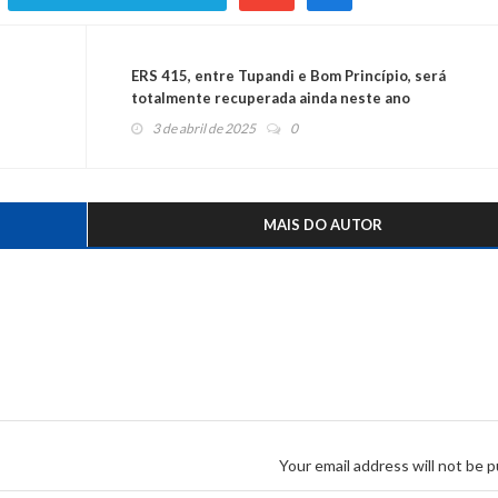
ERS 415, entre Tupandi e Bom Princípio, será
totalmente recuperada ainda neste ano
3 de abril de 2025
0
MAIS DO AUTOR
Your email address will not be p