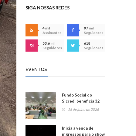
SIGA NOSSAS REDES
4 mil
97 mil
Assinantes
Seguidores
53,6 mil
618
Seguidores
Seguidores
EVENTOS
Fundo Social do
Sicredi beneficia 32
projetos em
15 de julho de 2026
Montenegro
Inicia a venda de
ingressos para o show