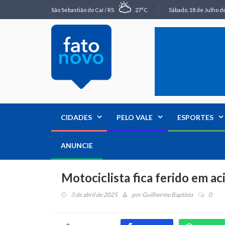
São Sebastião do Caí / RS
27°C
Sábado, 18 de Julho de
CIDADES
PELO VALE
ESPORTES
ANUNCIE
Motociclista fica ferido em a
3 de abril de 2025
por
Guilherme Baptista
0