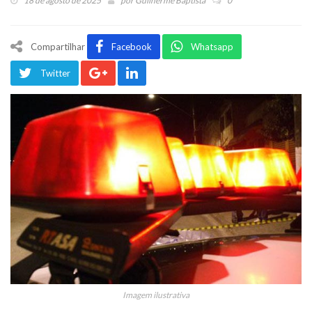
18 de agosto de 2025
por
Guilherme Baptista
0
Compartilhar
Facebook
Whatsapp
Twitter
Imagem ilustrativa