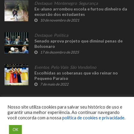
Destaque
,
Montenegro
,
Segurança
Ex-aluno arrombou escola e furtou dinheiro da
excursão dos estudantes
10 de novembro de 2021
Destaque
,
Política
Senado aprova projeto que diminui penas de
Bolsonaro
17 de dezembro de 2025
Eventos
,
Pelo Vale
,
São Vendelino
Escolhidas as soberanas que vão reinar no
Pequeno Paraíso
7 de maio de 2022
Nosso site utiliza cookies para salvar seu histórico de uso e
garantir uma melhor experiência. Ao continuar navegando
você concorda com a nossa
política de cookies e privacidade
.
© 2023 Fato Novo - Todos os direitos reservados. Desenvolvido por
Delalibera
.
OK